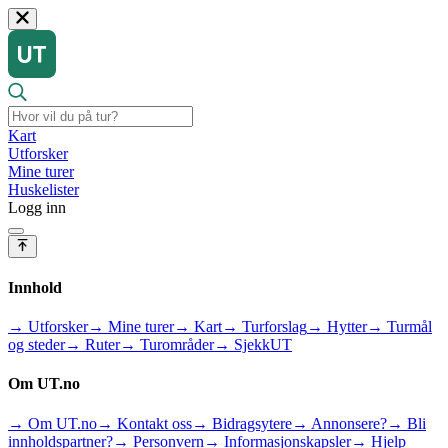
Kart
Utforsker
Mine turer
Huskelister
Logg inn
Innhold
→ Utforsker
→ Mine turer
→ Kart
→ Turforslag
→ Hytter
→ Turmål
og steder
→ Ruter
→ Turområder
→ SjekkUT
Om UT.no
→ Om UT.no
→ Kontakt oss
→ Bidragsytere
→ Annonsere?
→ Bli
innholdspartner?
→ Personvern
→ Informasjonskapsler
→ Hjelp