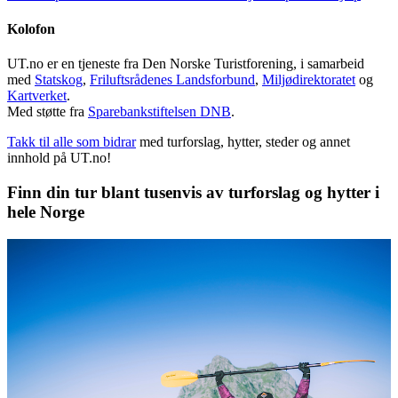
Kolofon
UT.no er en tjeneste fra Den Norske Turistforening, i samarbeid
med
Statskog
,
Friluftsrådenes Landsforbund
,
Miljødirektoratet
og
Kartverket
.
Med støtte fra
Sparebankstiftelsen DNB
.
Takk til alle som bidrar
med turforslag, hytter, steder og annet
innhold på UT.no!
Finn din tur blant tusenvis av turforslag og hytter i
hele Norge