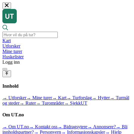
Kart
Utforsker
Mine turer
Huskelister
Logg inn
Innhold
→ Utforsker
→ Mine turer
→ Kart
→ Turforslag
→ Hytter
→ Turmål
og steder
→ Ruter
→ Turområder
→ SjekkUT
Om UT.no
→ Om UT.no
→ Kontakt oss
→ Bidragsytere
→ Annonsere?
→ Bli
innholdspartner?
→ Personvern
→ Informasjonskapsler
→ Hjelp