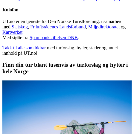
Kolofon
UT.no er en tjeneste fra Den Norske Turistforening, i samarbeid
med
Statskog
,
Friluftsrådenes Landsforbund
,
Miljødirektoratet
og
Kartverket
.
Med støtte fra
Sparebankstiftelsen DNB
.
Takk til alle som bidrar
med turforslag, hytter, steder og annet
innhold på UT.no!
Finn din tur blant tusenvis av turforslag og hytter i
hele Norge