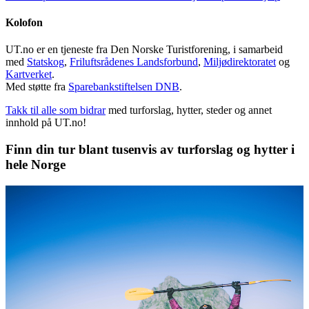
Kolofon
UT.no er en tjeneste fra Den Norske Turistforening, i samarbeid
med
Statskog
,
Friluftsrådenes Landsforbund
,
Miljødirektoratet
og
Kartverket
.
Med støtte fra
Sparebankstiftelsen DNB
.
Takk til alle som bidrar
med turforslag, hytter, steder og annet
innhold på UT.no!
Finn din tur blant tusenvis av turforslag og hytter i
hele Norge