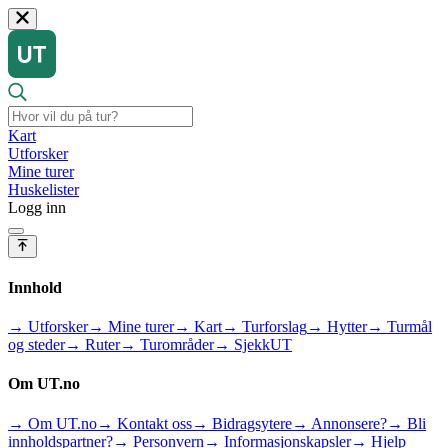
Kart
Utforsker
Mine turer
Huskelister
Logg inn
Innhold
→ Utforsker
→ Mine turer
→ Kart
→ Turforslag
→ Hytter
→ Turmål
og steder
→ Ruter
→ Turområder
→ SjekkUT
Om UT.no
→ Om UT.no
→ Kontakt oss
→ Bidragsytere
→ Annonsere?
→ Bli
innholdspartner?
→ Personvern
→ Informasjonskapsler
→ Hjelp