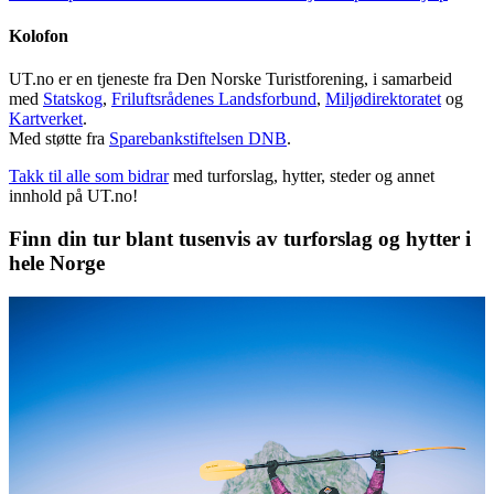
Kolofon
UT.no er en tjeneste fra Den Norske Turistforening, i samarbeid
med
Statskog
,
Friluftsrådenes Landsforbund
,
Miljødirektoratet
og
Kartverket
.
Med støtte fra
Sparebankstiftelsen DNB
.
Takk til alle som bidrar
med turforslag, hytter, steder og annet
innhold på UT.no!
Finn din tur blant tusenvis av turforslag og hytter i
hele Norge