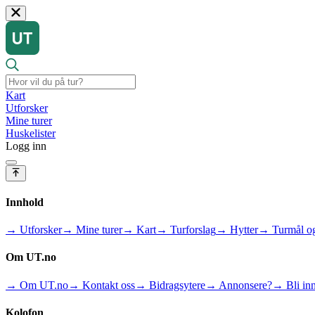
Kart
Utforsker
Mine turer
Huskelister
Logg inn
Innhold
→ Utforsker
→ Mine turer
→ Kart
→ Turforslag
→ Hytter
→ Turmål og
Om UT.no
→ Om UT.no
→ Kontakt oss
→ Bidragsytere
→ Annonsere?
→ Bli inn
Kolofon