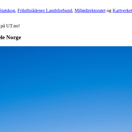
Statskog
,
Friluftsrådenes Landsforbund
,
Miljødirektoratet
og
Kartverke
d på UT.no!
ele Norge