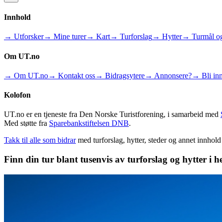
Innhold
→ Utforsker
→ Mine turer
→ Kart
→ Turforslag
→ Hytter
→ Turmål og
Om UT.no
→ Om UT.no
→ Kontakt oss
→ Bidragsytere
→ Annonsere?
→ Bli inn
Kolofon
UT.no er en tjeneste fra Den Norske Turistforening, i samarbeid med
Med støtte fra
Sparebankstiftelsen DNB
.
Takk til alle som bidrar
med turforslag, hytter, steder og annet innhol
Finn din tur blant tusenvis av turforslag og hytter i h