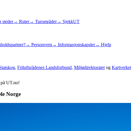
 steder
→ Ruter
→ Turområder
→ SjekkUT
holdspartner?
→ Personvern
→ Informasjonskapsler
→ Hjelp
Statskog
,
Friluftsrådenes Landsforbund
,
Miljødirektoratet
og
Kartverke
d på UT.no!
ele Norge