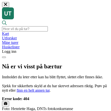
Kart
Utforsker
Mine turer
Huskelister
Logg inn
Nå er vi visst på bærtur
Innholdet du leter etter kan ha blitt flyttet, slettet eller finnes ikke.
Sjekk for sikkerhets skyld at du har skrevet adressen riktig. Prøv på
nytt eller
finn en helt annen tur
.
Error kode: 404
Foto: Henriette Haga, DNTs fotokonkurranse