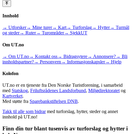
Innhold
→ Utforsker
→ Mine turer
→ Kart
→ Turforslag
→ Hytter
→ Turmål
og steder
→ Ruter
→ Turområder
→ SjekkUT
Om UT.no
→ Om UT.no
→ Kontakt oss
→ Bidragsytere
→ Annonsere?
→ Bli
innholdspartner?
→ Personvern
→ Informasjonskapsler
→ Hjelp
Kolofon
UT.no er en tjeneste fra Den Norske Turistforening, i samarbeid
med
Statskog
,
Friluftsrådenes Landsforbund
,
Miljødirektoratet
og
Kartverket
.
Med støtte fra
Sparebankstiftelsen DNB
.
Takk til alle som bidrar
med turforslag, hytter, steder og annet
innhold på UT.no!
Finn din tur blant tusenvis av turforslag og hytter i