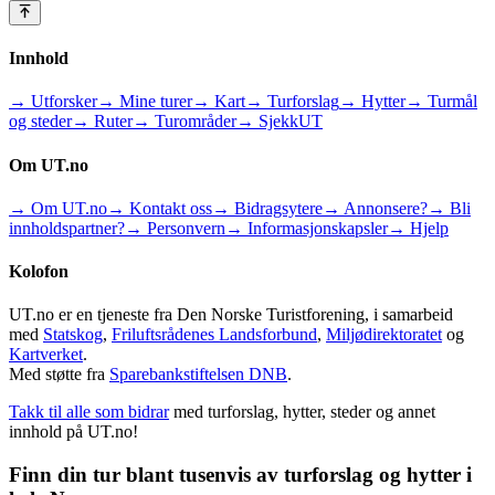
Innhold
→ Utforsker
→ Mine turer
→ Kart
→ Turforslag
→ Hytter
→ Turmål
og steder
→ Ruter
→ Turområder
→ SjekkUT
Om UT.no
→ Om UT.no
→ Kontakt oss
→ Bidragsytere
→ Annonsere?
→ Bli
innholdspartner?
→ Personvern
→ Informasjonskapsler
→ Hjelp
Kolofon
UT.no er en tjeneste fra Den Norske Turistforening, i samarbeid
med
Statskog
,
Friluftsrådenes Landsforbund
,
Miljødirektoratet
og
Kartverket
.
Med støtte fra
Sparebankstiftelsen DNB
.
Takk til alle som bidrar
med turforslag, hytter, steder og annet
innhold på UT.no!
Finn din tur blant tusenvis av turforslag og hytter i