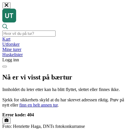
Kart
Utforsker
Mine turer
Huskelister
Logg inn
Nå er vi visst på bærtur
Innholdet du leter etter kan ha blitt flyttet, slettet eller finnes ikke.
Sjekk for sikkerhets skyld at du har skrevet adressen riktig. Prøv på
nytt eller
finn en helt annen tur
.
Error kode: 404
Foto: Henriette Haga, DNTs fotokonkurranse