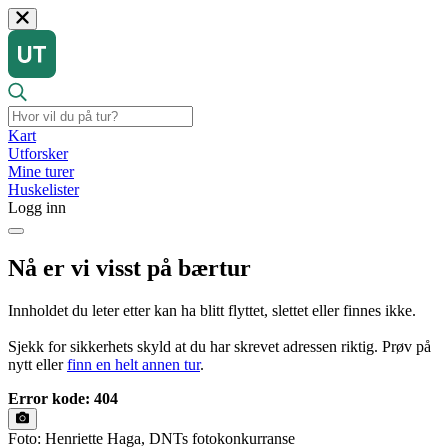
Kart
Utforsker
Mine turer
Huskelister
Logg inn
Nå er vi visst på bærtur
Innholdet du leter etter kan ha blitt flyttet, slettet eller finnes ikke.
Sjekk for sikkerhets skyld at du har skrevet adressen riktig. Prøv på
nytt eller
finn en helt annen tur
.
Error kode: 404
Foto: Henriette Haga, DNTs fotokonkurranse