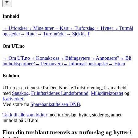
Innhold
→ Utforsker
→ Mine turer
→ Kart
→ Turforslag
→ Hytter
→ Turmål
og steder
→ Ruter
→ Turområder
→ SjekkUT
Om UT.no
→ Om UT.no
→ Kontakt oss
→ Bidragsytere
→ Annonsere?
→ Bli
innholdspartner?
→ Personvern
→ Informasjonskapsler
→ Hjelp
Kolofon
UT.no er en tjeneste fra Den Norske Turistforening, i samarbeid
med
Statskog
,
Friluftsrådenes Landsforbund
,
Miljødirektoratet
og
Kartverket
.
Med støtte fra
Sparebankstiftelsen DNB
.
Takk til alle som bidrar
med turforslag, hytter, steder og annet
innhold på UT.no!
Finn din tur blant tusenvis av turforslag og hytter i