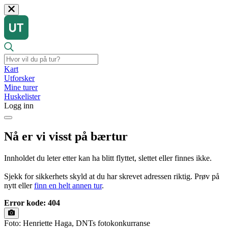
Kart
Utforsker
Mine turer
Huskelister
Logg inn
Nå er vi visst på bærtur
Innholdet du leter etter kan ha blitt flyttet, slettet eller finnes ikke.
Sjekk for sikkerhets skyld at du har skrevet adressen riktig. Prøv på
nytt eller
finn en helt annen tur
.
Error kode: 404
Foto: Henriette Haga, DNTs fotokonkurranse