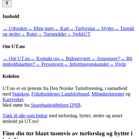
Innhold
→ Utforsker
→ Mine turer
→ Kart
→ Turforslag
→ Hytter
→ Turmål
og steder
→ Ruter
→ Turområder
→ SjekkUT
Om UT.no
→ Om UT.no
→ Kontakt oss
→ Bidragsytere
→ Annonsere?
→ Bli
innholdspartner?
→ Personvern
→ Informasjonskapsler
→ Hjelp
Kolofon
UT.no er en tjeneste fra Den Norske Turistforening, i samarbeid
med
Statskog
,
Friluftsrådenes Landsforbund
,
Miljødirektoratet
og
Kartverket
.
Med støtte fra
Sparebankstiftelsen DNB
.
Takk til alle som bidrar
med turforslag, hytter, steder og annet
innhold på UT.no!
Finn din tur blant tusenvis av turforslag og hytter i