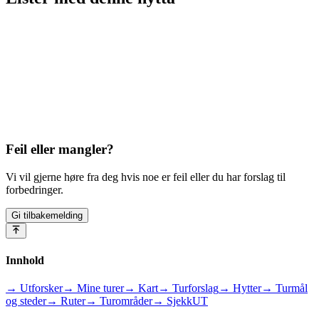
Feil eller mangler?
Vi vil gjerne høre fra deg hvis noe er feil eller du har forslag til
forbedringer.
Gi tilbakemelding
Innhold
→ Utforsker
→ Mine turer
→ Kart
→ Turforslag
→ Hytter
→ Turmål
og steder
→ Ruter
→ Turområder
→ SjekkUT