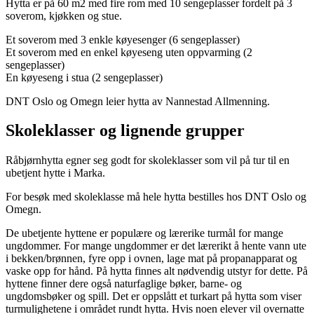
Hytta er på 60 m2 med fire rom med 10 sengeplasser fordelt på 3
soverom, kjøkken og stue.
Et soverom med 3 enkle køyesenger (6 sengeplasser)
Et soverom med en enkel køyeseng uten oppvarming (2
sengeplasser)
En køyeseng i stua (2 sengeplasser)
DNT Oslo og Omegn leier hytta av Nannestad Allmenning.
Skoleklasser og lignende grupper
Råbjørnhytta egner seg godt for skoleklasser som vil på tur til en
ubetjent hytte i Marka.
For besøk med skoleklasse må hele hytta bestilles hos DNT Oslo og
Omegn.
De ubetjente hyttene er populære og lærerike turmål for mange
ungdommer. For mange ungdommer er det lærerikt å hente vann ute
i bekken/brønnen, fyre opp i ovnen, lage mat på propanapparat og
vaske opp for hånd. På hytta finnes alt nødvendig utstyr for dette. På
hyttene finner dere også naturfaglige bøker, barne- og
ungdomsbøker og spill. Det er oppslått et turkart på hytta som viser
turmulighetene i området rundt hytta. Hvis noen elever vil overnatte