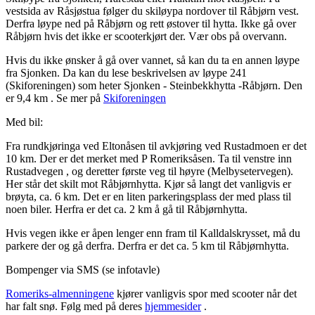
vestsida av Råsjøstua følger du skiløypa nordover til Råbjørn vest.
Derfra løype ned på Råbjørn og rett østover til hytta. Ikke gå over
Råbjørn hvis det ikke er scooterkjørt der. Vær obs på overvann.
Hvis du ikke ønsker å gå over vannet, så kan du ta en annen løype
fra Sjonken. Da kan du lese beskrivelsen av løype 241
(Skiforeningen) som heter Sjonken - Steinbekkhytta -Råbjørn. Den
er 9,4 km . Se mer på
Skiforeningen
Med bil:
Fra rundkjøringa ved Eltonåsen til avkjøring ved Rustadmoen er det
10 km. Der er det merket med P Romeriksåsen. Ta til venstre inn
Rustadvegen , og deretter første veg til høyre (Melbysetervegen).
Her står det skilt mot Råbjørnhytta. Kjør så langt det vanligvis er
brøyta, ca. 6 km. Det er en liten parkeringsplass der med plass til
noen biler. Herfra er det ca. 2 km å gå til Råbjørnhytta.
Hvis vegen ikke er åpen lenger enn fram til Kalldalskrysset, må du
parkere der og gå derfra. Derfra er det ca. 5 km til Råbjørnhytta.
Bompenger via SMS (se infotavle)
Romeriks-almenningene
kjører vanligvis spor med scooter når det
har falt snø. Følg med på deres
hjemmesider
.