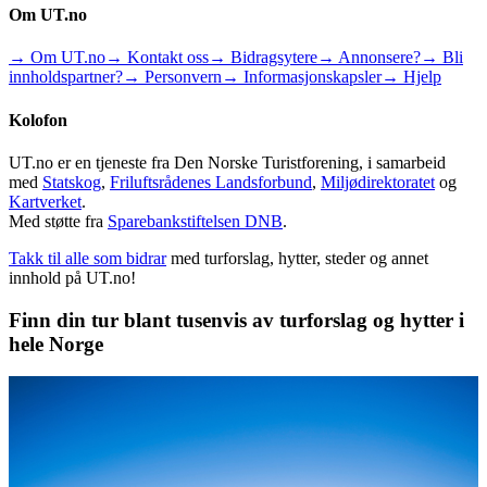
Om UT.no
→ Om UT.no
→ Kontakt oss
→ Bidragsytere
→ Annonsere?
→ Bli
innholdspartner?
→ Personvern
→ Informasjonskapsler
→ Hjelp
Kolofon
UT.no er en tjeneste fra Den Norske Turistforening, i samarbeid
med
Statskog
,
Friluftsrådenes Landsforbund
,
Miljødirektoratet
og
Kartverket
.
Med støtte fra
Sparebankstiftelsen DNB
.
Takk til alle som bidrar
med turforslag, hytter, steder og annet
innhold på UT.no!
Finn din tur blant tusenvis av turforslag og hytter i
hele Norge