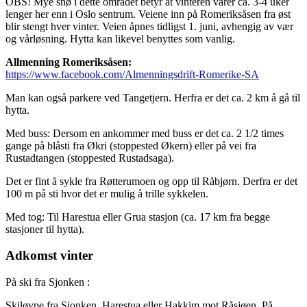
OBS! Mye snø i dette området betyr at vinteren varer ca. 3-4 uker
lenger her enn i Oslo sentrum. Veiene inn på Romeriksåsen fra øst
blir stengt hver vinter. Veien åpnes tidligst 1. juni, avhengig av vær
og vårløsning. Hytta kan likevel benyttes som vanlig.
Allmenning Romeriksåsen:
https://www.facebook.com/Almenningsdrift-Romerike-SA
Man kan også parkere ved Tangetjern. Herfra er det ca. 2 km å gå til
hytta.
Med buss: Dersom en ankommer med buss er det ca. 2 1/2 times
gange på blåsti fra Økri (stoppested Økern) eller på vei fra
Rustadtangen (stoppested Rustadsaga).
Det er fint å sykle fra Røtterumoen og opp til Råbjørn. Derfra er det
100 m på sti hvor det er mulig å trille sykkelen.
Med tog: Til Harestua eller Grua stasjon (ca. 17 km fra begge
stasjoner til hytta).
Adkomst vinter
På ski fra Sjonken :
Skiløype fra Sjonken, Harestua eller Hakkim mot Råsjøen. På