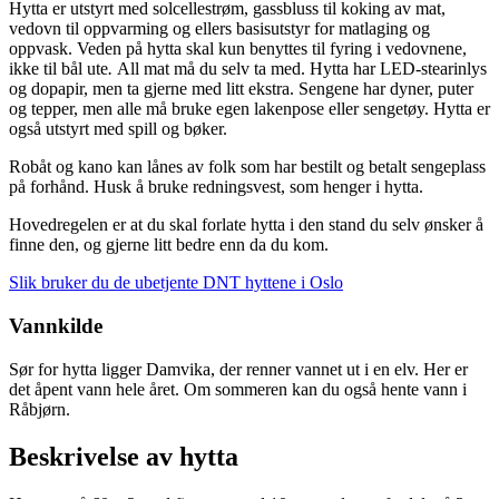
Hytta er utstyrt med solcellestrøm, gassbluss til koking av mat,
vedovn til oppvarming og ellers basisutstyr for matlaging og
oppvask. Veden på hytta skal kun benyttes til fyring i vedovnene,
ikke til bål ute
.
All mat må du selv ta med. Hytta har LED-stearinlys
og dopapir, men ta gjerne med litt ekstra. Sengene har dyner, puter
og tepper, men alle må bruke egen lakenpose eller sengetøy. Hytta er
også utstyrt med spill og bøker.
Robåt og kano kan lånes av folk som har bestilt og betalt sengeplass
på forhånd. Husk å bruke redningsvest, som henger i hytta.
Hovedregelen er at du skal forlate hytta i den stand du selv ønsker å
finne den, og gjerne litt bedre enn da du kom.
Slik bruker du de ubetjente DNT hyttene i Oslo
Vannkilde
Sør for hytta ligger Damvika, der renner vannet ut i en elv. Her er
det åpent vann hele året. Om sommeren kan du også hente vann i
Råbjørn.
Beskrivelse av hytta