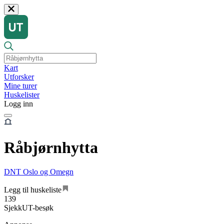
Kart
Utforsker
Mine turer
Huskelister
Logg inn
Råbjørnhytta
DNT Oslo og Omegn
Legg til huskeliste
139
SjekkUT-besøk