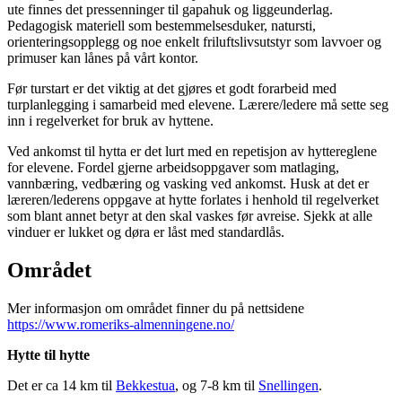
ute finnes det pressenninger til gapahuk og liggeunderlag.
Pedagogisk materiell som bestemmelsesduker, natursti,
orienteringsopplegg og noe enkelt friluftslivsutstyr som lavvoer og
primuser kan lånes på vårt kontor.
Før turstart er det viktig at det gjøres et godt forarbeid med
turplanlegging i samarbeid med elevene. Lærere/ledere må sette seg
inn i regelverket for bruk av hyttene.
Ved ankomst til hytta er det lurt med en repetisjon av hyttereglene
for elevene. Fordel gjerne arbeidsoppgaver som matlaging,
vannbæring, vedbæring og vasking ved ankomst. Husk at det er
læreren/lederens oppgave at hytte forlates i henhold til regelverket
som blant annet betyr at den skal vaskes før avreise. Sjekk at alle
vinduer er lukket og døra er låst med standardlås.
Området
Mer informasjon om området finner du på nettsidene
https://www.romeriks-almenningene.no/
Hytte til hytte
Det er ca 14 km til
Bekkestua
, og 7-8 km til
Snellingen
.