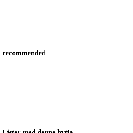
recommended
Lister med
denne hytta