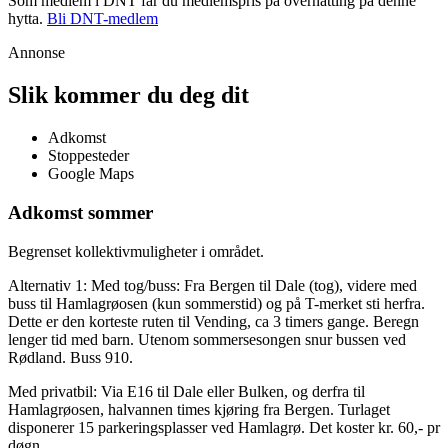
Som medlem i DNT får du medlemspris på overnatting på denne
hytta.
Bli DNT-medlem
Annonse
Slik kommer du deg dit
Adkomst
Stoppesteder
Google Maps
Adkomst sommer
Begrenset kollektivmuligheter i området.
Alternativ 1: Med tog/buss: Fra Bergen til Dale (tog), videre med
buss til Hamlagrøosen (kun sommerstid) og på T-merket sti herfra.
Dette er den korteste ruten til Vending, ca 3 timers gange. Beregn
lenger tid med barn. Utenom sommersesongen snur bussen ved
Rødland. Buss 910.
Med privatbil: Via E16 til Dale eller Bulken, og derfra til
Hamlagrøosen, halvannen times kjøring fra Bergen. Turlaget
disponerer 15 parkeringsplasser ved Hamlagrø. Det koster kr. 60,- pr
døgn.