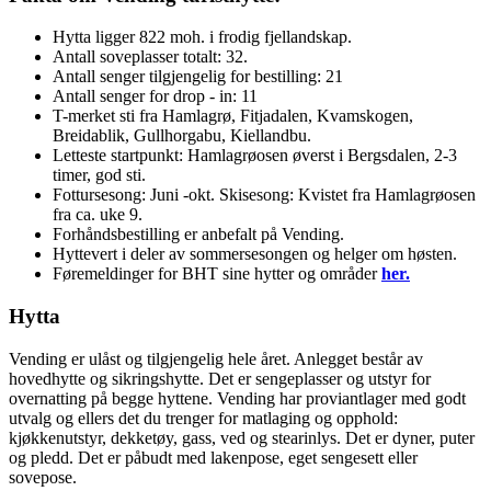
Hytta ligger 822 moh. i frodig fjellandskap.
Antall soveplasser totalt: 32.
Antall senger tilgjengelig for bestilling: 21
Antall senger for drop - in: 11
T-merket sti fra Hamlagrø, Fitjadalen, Kvamskogen,
Breidablik, Gullhorgabu, Kiellandbu.
Letteste startpunkt: Hamlagrøosen øverst i Bergsdalen, 2-3
timer, god sti.
Fottursesong: Juni -okt. Skisesong: Kvistet fra Hamlagrøosen
fra ca. uke 9.
Forhåndsbestilling er anbefalt på Vending.
Hyttevert i deler av sommersesongen og helger om høsten.
Føremeldinger for BHT sine hytter og områder
her.
Hytta
Vending er ulåst og tilgjengelig hele året. Anlegget består av
hovedhytte og sikringshytte. Det er sengeplasser og utstyr for
overnatting på begge hyttene. Vending har proviantlager med godt
utvalg og ellers det du trenger for matlaging og opphold:
kjøkkenutstyr, dekketøy, gass, ved og stearinlys. Det er dyner, puter
og pledd. Det er påbudt med lakenpose, eget sengesett eller
sovepose.