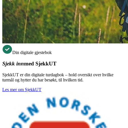
Din digitale gjestebok
Sjekk inn
med SjekkUT
SjekkUT er din digitale turdagbok – hold oversikt over hvilke
turmål og hytter du har besøkt, til hvilken tid.
Les mer om SjekkUT