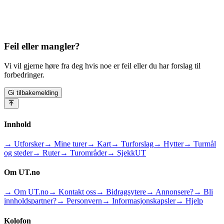
Feil eller mangler?
Vi vil gjerne høre fra deg hvis noe er feil eller du har forslag til
forbedringer.
Gi tilbakemelding
Innhold
→ Utforsker
→ Mine turer
→ Kart
→ Turforslag
→ Hytter
→ Turmål
og steder
→ Ruter
→ Turområder
→ SjekkUT
Om UT.no
→ Om UT.no
→ Kontakt oss
→ Bidragsytere
→ Annonsere?
→ Bli
innholdspartner?
→ Personvern
→ Informasjonskapsler
→ Hjelp
Kolofon