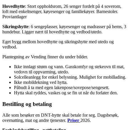
Hovedhytte
: Stort oppholdsrom, 26 senger fordelt på 4 soverom,
loft med enkeltsenger, køyesenger og familiekøyer. Barnestoler.
Proviantlager
Sikringshytte
: 6 sengeplasser, køyesenger og madrasser på hems, 3
hundebur. Ligger nært til hovedhytte og vedbod/utedo.
Eget bygg mellom hovedhytte og sikringshytte med utedo og
vedbod.
Plantegning av Vending finner du under bilder.
Ikke innlagt strøm og vann. Gasskomfyr og stekeovn til mat,
vedovn til oppvarming, utedo.
Solcelleanlegg for enkel belysning. Mulighet for mobillading.
Ikke mobildekning ved hytta.
Påbudt å ta med egen lakenpose/sovepose/sengesett.
Hytta skal ryddes, vaskes og se fin ut når du forlater den.
Bestilling og betaling
Alle som besøker en DNT-hytte skal betale for seg. Dagsbesøk,
overnatting, mat og andre tjenester.
Priser
2026.