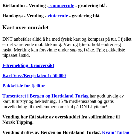
Kiellandbu - Vending -
sommerrute
- gradering blå.
Hamlagrø - Vending -
vinterrute
- gradering blå.
Kart over området
DNT anbefaler alltid å ha med fysisk kart og kompass på tur. I fjellet
er det varierende mobildekning. Vær og føreforhold endrer seg
raskt. Merking kan forsvinne under snø og i tåke. Følg pakkeliste
tilpasset årstid.
Føremelding -brooversikt
Kart Voss/Bergsdalen 1: 50 000
Pakkeliste for fjelltur
Tursenteret i Bergen og Hordaland Turlag
har godt utvalg av
kart, turutstyr og bekledning. 15 % medlemsrabatt og gratis
turveiledning til medlemmer som skal på DNT-hyttetur!
Vending har fått støtte av overskuddet fra spillemidlene til
Norsk Tipping.
Vending driftes av Bergen og Hordaland Turlag.
Kvam Turlag