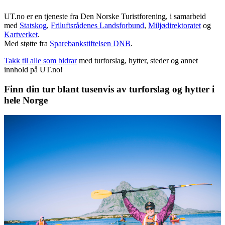
UT.no er en tjeneste fra Den Norske Turistforening, i samarbeid
med
Statskog
,
Friluftsrådenes Landsforbund
,
Miljødirektoratet
og
Kartverket
.
Med støtte fra
Sparebankstiftelsen DNB
.
Takk til alle som bidrar
med turforslag, hytter, steder og annet
innhold på UT.no!
Finn din tur blant tusenvis av turforslag og hytter i
hele Norge