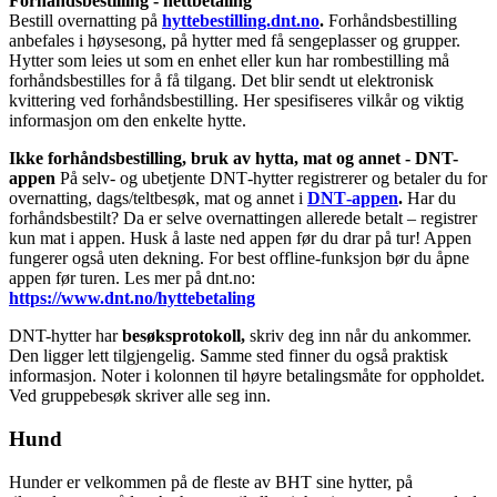
Forhåndsbestilling - nettbetaling
Bestill overnatting på
hyttebestilling.dnt.no
.
Forhåndsbestilling
anbefales i høysesong, på hytter med få sengeplasser og grupper.
Hytter som leies ut som en enhet eller kun har rombestilling må
forhåndsbestilles for å få tilgang. Det blir sendt ut elektronisk
kvittering ved forhåndsbestilling. Her spesifiseres vilkår og viktig
informasjon om den enkelte hytte.
Ikke forhåndsbestilling, bruk av hytta, mat og annet - DNT-
appen
På selv- og ubetjente DNT‑hytter registrerer og betaler du for
overnatting, dags/teltbesøk, mat og annet i
DNT‑appen
.
Har du
forhåndsbestilt? Da er selve overnattingen allerede betalt – registrer
kun mat i appen. Husk å laste ned appen før du drar på tur! Appen
fungerer også uten dekning. For best offline‑funksjon bør du åpne
appen før turen. Les mer på dnt.no:
https://www.dnt.no/hyttebetaling
DNT-hytter har
besøksprotokoll,
skriv deg inn når du ankommer.
Den ligger lett tilgjengelig. Samme sted finner du også praktisk
informasjon. Noter i kolonnen til høyre betalingsmåte for oppholdet.
Ved gruppebesøk skriver alle seg inn.
Hund
Hunder er velkommen på de fleste av BHT sine hytter, på