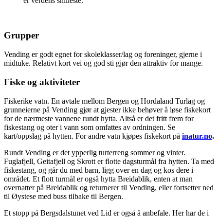
er verdens snilleste.
Grupper
Vending er godt egnet for skoleklasser/lag og foreninger, gjerne i
midtuke. Relativt kort vei og god sti gjør den attraktiv for mange.
Fiske og aktiviteter
Fiskerike vatn. En avtale mellom Bergen og Hordaland Turlag og
grunneierne på Vending gjør at gjester ikke behøver å løse fiskekort
for de nærmeste vannene rundt hytta. Altså er det fritt frem for
fiskestang og oter i vann som omfattes av ordningen. Se
kart/oppslag på hytten. For andre vatn kjøpes fiskekort på
inatur.no
.
Rundt Vending er det ypperlig turterreng sommer og vinter.
Fuglafjell, Geitafjell og Skrott er flotte dagsturmål fra hytten. Ta med
fiskestang, og går du med barn, ligg over en dag og kos dere i
området. Et flott turmål er også hytta Breidablik, enten at man
overnatter på Breidablik og returnerer til Vending, eller fortsetter ned
til Øystese med buss tilbake til Bergen.
Et stopp på Bergsdalstunet ved Lid er også å anbefale. Her har de i