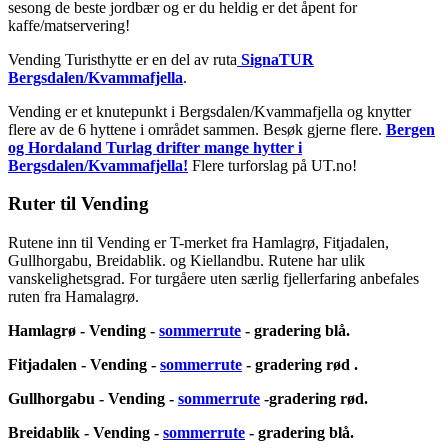
sesong de beste jordbær og er du heldig er det åpent for
kaffe/matservering!
Vending Turisthytte er en del av ruta
SignaTUR
Bergsdalen/Kvammafjella
.
Vending er et knutepunkt i Bergsdalen/Kvammafjella og knytter
flere av de 6 hyttene i området sammen. Besøk gjerne flere.
Bergen
og Hordaland Turlag drifter mange hytter i
Bergsdalen/Kvammafjella!
Flere turforslag på UT.no!
Ruter til Vending
Rutene inn til Vending er T-merket fra Hamlagrø, Fitjadalen,
Gullhorgabu, Breidablik. og Kiellandbu. Rutene har ulik
vanskelighetsgrad. For turgåere uten særlig fjellerfaring anbefales
ruten fra Hamalagrø.
Hamlagrø - Vending -
sommerrute
- gradering blå.
Fitjadalen - Vending -
sommerrute
- gradering rød .
Gullhorgabu - Vending -
sommerrute
-gradering rød.
Breidablik - Vending -
sommerrute
- gradering blå.