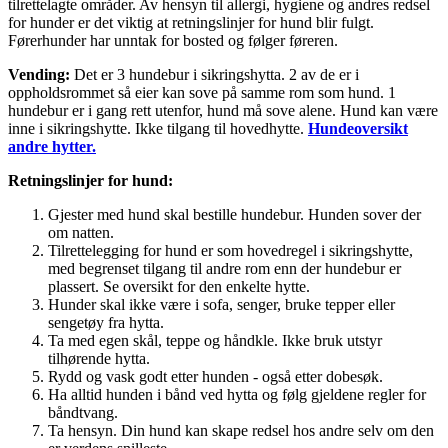
tilrettelagte områder. Av hensyn til allergi, hygiene og andres redsel
for hunder er det viktig at retningslinjer for hund blir fulgt.
Førerhunder har unntak for bosted og følger føreren.
Vending:
Det er 3 hundebur i sikringshytta. 2 av de er i
oppholdsrommet så eier kan sove på samme rom som hund. 1
hundebur er i gang rett utenfor, hund må sove alene. Hund kan være
inne i sikringshytte. Ikke tilgang til hovedhytte.
Hundeoversikt
andre hytter.
Retningslinjer for hund:
Gjester med hund skal bestille hundebur. Hunden sover der
om natten.
Tilrettelegging for hund er som hovedregel i sikringshytte,
med begrenset tilgang til andre rom enn der hundebur er
plassert. Se oversikt for den enkelte hytte.
Hunder skal ikke være i sofa, senger, bruke tepper eller
sengetøy fra hytta.
Ta med egen skål, teppe og håndkle. Ikke bruk utstyr
tilhørende hytta.
Rydd og vask godt etter hunden - også etter dobesøk.
Ha alltid hunden i bånd ved hytta og følg gjeldene regler for
båndtvang.
Ta hensyn. Din hund kan skape redsel hos andre selv om den