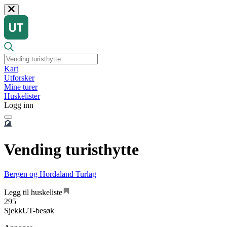
Kart
Utforsker
Mine turer
Huskelister
Logg inn
Vending turisthytte
Bergen og Hordaland Turlag
Legg til huskeliste
295
SjekkUT-besøk