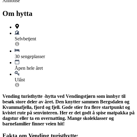
Annonse
Om hytta
Selvbetjent
30 sengeplasser
Åpen hele året
Ulåst
Vending turisthytte -hytta ved Vendingstjørn som innbyr til
besøk store deler av året. Den knytter sammen Bergsdalen og
Kvammafjella, fjord og fjell. Gode stier fra flere startpunkt og
kvistet rute på senvinteren. Her er det godt å spise matpakka på
dagstur eller ta en overnatting. Mange skoleklasser og
barnefamilier finner veien hit!
Fakta om Vending turisthytte: