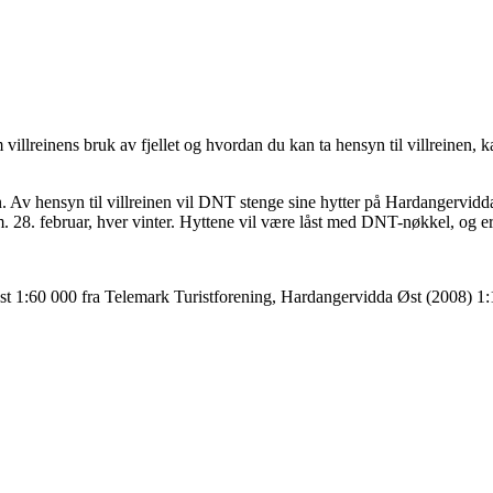
 villreinens bruk av fjellet og hvordan du kan ta hensyn til villreinen,
ren. Av hensyn til villreinen vil DNT stenge sine hytter på Hardangervidd
om. 28. februar, hver vinter. Hyttene vil være låst med DNT-nøkkel, og er
t 1:60 000 fra Telemark Turistforening, Hardangervidda Øst (2008) 1