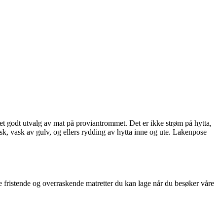
e et godt utvalg av mat på proviantrommet. Det er ikke strøm på hytta,
k, vask av gulv, og ellers rydding av hytta inne og ute. Lakenpose
ke fristende og overraskende matretter du kan lage når du besøker våre