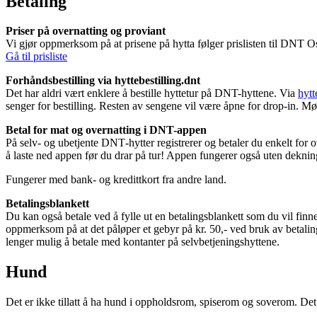
Betaling
Priser på overnatting og proviant
Vi gjør oppmerksom på at prisene på hytta følger prislisten til DNT
Gå til prisliste
Forhåndsbestilling via hyttebestilling.dnt
Det har aldri vært enklere å bestille hyttetur på DNT-hyttene. Via
hytt
senger for bestilling. Resten av sengene vil være åpne for drop-in. Møt
Betal for mat og overnatting i DNT-appen
På selv- og ubetjente DNT‑hytter registrerer og betaler du enkelt for 
å laste ned appen før du drar på tur! Appen fungerer også uten deknin
Fungerer med bank- og kredittkort fra andre land.
Betalingsblankett
Du kan også betale ved å fylle ut en betalingsblankett som du vil finn
oppmerksom på at det påløper et gebyr på kr. 50,- ved bruk av betalings
lenger mulig å betale med kontanter på selvbetjeningshyttene.
Hund
Det er ikke tillatt å ha hund i oppholdsrom, spiserom og soverom. Det