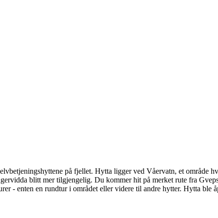
selvbetjeningshyttene på fjellet. Hytta ligger ved Våervatn, et område h
rvidda blitt mer tilgjengelig. Du kommer hit på merket rute fra Gvepse
er - enten en rundtur i området eller videre til andre hytter. Hytta ble å