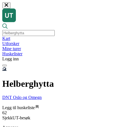
Kart
Utforsker
Mine turer
Huskelister
Logg inn
Helberghytta
DNT Oslo og Omegn
Legg til huskeliste
62
SjekkUT-besøk