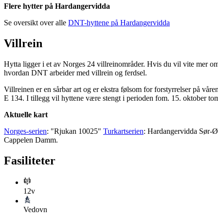
Flere hytter på Hardangervidda
Se oversikt over alle
DNT-hyttene på Hardangervidda
Villrein
Hytta ligger i et av Norges 24 villreinområder. Hvis du vil vite mer om
hvordan DNT arbeider med villrein og ferdsel.
Villreinen er en sårbar art og er ekstra følsom for forstyrrelser på vå
E 134. I tillegg vil hyttene være stengt i perioden fom. 15. oktober t
Aktuelle kart
Norges-serien
: "Rjukan 10025"
Turkartserien
: Hardangervidda Sør-Øs
Cappelen Damm.
Fasiliteter
12v
Vedovn