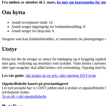
Fra midten av oktober til 1. mars,
les mer om begrunnelse for ste
Om hytta
Antall soveplasser totalt: 14
Antall senger tilgjengelig for forhåndsbestilling: 8
Antall senger for drop-inn: 6
Sengene som kan forhåndsbestilles, er nummererte (se plantegninger u
Utstyr
Hytta har det du trenger av utstyr for matlaging og et hyggelig opphol
men gass, vedfyring og stearinlys som lyskilde. Vann hentes i nærmes
eller eget sengetøy skal alltid brukes ved overnatting. Oppslag med hyt
Les vår guide
:
slik bruker du en selv- eller ubetjent DNT-hytte
Oppskriftshefte basert på proviantlageret
I et nytt prosjekt har vi i DNT jobbet med å utvikle et oppskriftsheft
selvbetjente hytter.
Ta en titt i vårt oppskriftshefte