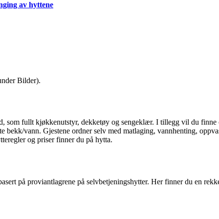
nging av hyttene
nder Bilder).
d, som fullt kjøkkenutstyr, dekketøy og sengeklær. I tillegg vil du finn
te bekk/vann. Gjestene ordner selv med matlaging, vannhenting, oppvas
teregler og priser finner du på hytta.
e basert på proviantlagrene på selvbetjeningshytter. Her finner du en rek