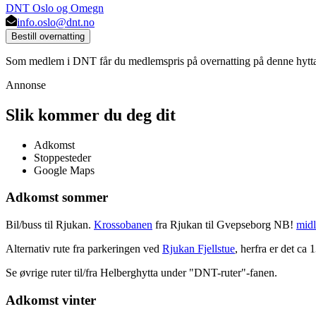
DNT Oslo og Omegn
info.oslo@dnt.no
Bestill overnatting
Som medlem i DNT får du medlemspris på overnatting på denne hytt
Annonse
Slik kommer du deg dit
Adkomst
Stoppesteder
Google Maps
Adkomst sommer
Bil/buss til Rjukan.
Krossobanen
fra Rjukan til Gvepseborg NB!
midl
Alternativ rute fra parkeringen ved
Rjukan Fjellstue
, herfra er det ca 
Se øvrige ruter til/fra Helberghytta under "DNT-ruter"-fanen.
Adkomst vinter