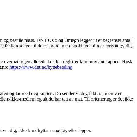
kart og bestille plass. DNT Oslo og Omegn legger ut et begrenset antall
. 19.00 kan sengen tildeles andre, men bookingen din er fortsatt gyldig.
e overnattingen allerede betalt – registrer kun proviant i appen. Husk
t.no:
https://www.dnt.no/hyttebetaling
i safen og tar med deg kopien. Da sender vi deg faktura, men vær
dlem/ikke-medlem og alt du har tatt av mat. Til orientering er det ikke
dvendig, ikke bruk hyttas sengetøy eller tepper.