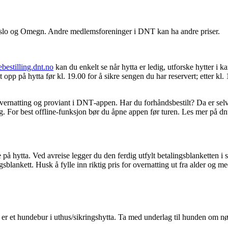
 Oslo og Omegn. Andre medlemsforeninger i DNT kan ha andre priser.
ebestilling.dnt.no
kan du enkelt se når hytta er ledig, utforske hytter i 
 opp på hytta før kl. 19.00 for å sikre sengen du har reservert; etter kl
overnatting og proviant i DNT‑appen. Har du forhåndsbestilt? Da er selv
g. For best offline‑funksjon bør du åpne appen før turen. Les mer på dn
e på hytta. Ved avreise legger du den ferdig utfylt betalingsblanketten 
blankett. Husk å fylle inn riktig pris for overnatting ut fra alder og me
 er et hundebur i uthus/sikringshytta. Ta med underlag til hunden om nø