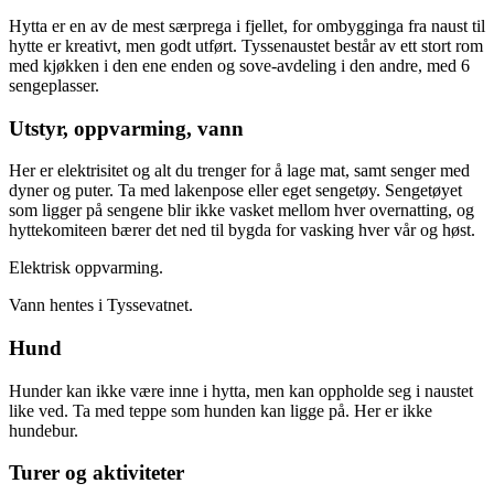
Hytta er en av de mest særprega i fjellet, for ombygginga fra naust til
hytte er kreativt, men godt utført. Tyssenaustet består av ett stort rom
med kjøkken i den ene enden og sove-avdeling i den andre, med 6
sengeplasser.
Utstyr, oppvarming, vann
Her er elektrisitet og alt du trenger for å lage mat, samt senger med
dyner og puter. Ta med lakenpose eller eget sengetøy. Sengetøyet
som ligger på sengene blir ikke vasket mellom hver overnatting, og
hyttekomiteen bærer det ned til bygda for vasking hver vår og høst.
Elektrisk oppvarming.
Vann hentes i Tyssevatnet.
Hund
Hunder kan ikke være inne i hytta, men kan oppholde seg i naustet
like ved. Ta med teppe som hunden kan ligge på. Her er ikke
hundebur.
Turer og aktiviteter