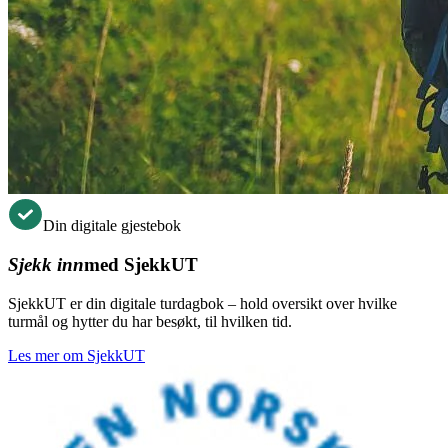
Din digitale gjestebok
Sjekk inn
med SjekkUT
SjekkUT er din digitale turdagbok – hold oversikt over hvilke
turmål og hytter du har besøkt, til hvilken tid.
Les mer om SjekkUT