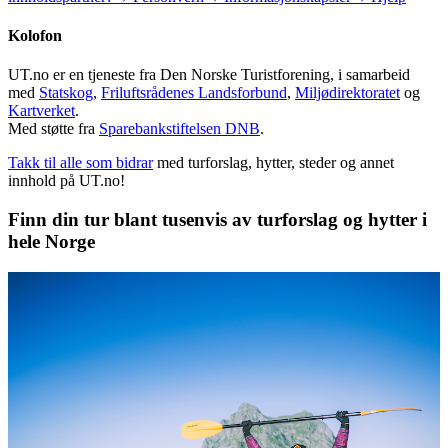
Kolofon
UT.no er en tjeneste fra Den Norske Turistforening, i samarbeid
med
Statskog
,
Friluftsrådenes Landsforbund
,
Miljødirektoratet
og
Kartverket
.
Med støtte fra
Sparebankstiftelsen DNB
.
Takk til alle som bidrar
med turforslag, hytter, steder og annet
innhold på UT.no!
Finn din tur blant tusenvis av turforslag og hytter i
hele Norge