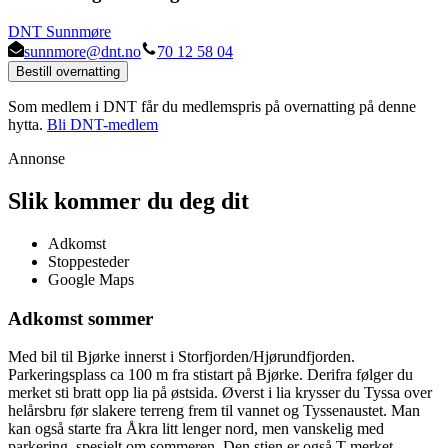
DNT Sunnmøre
sunnmore@dnt.no
70 12 58 04
Bestill overnatting
Som medlem i DNT får du medlemspris på overnatting på denne
hytta.
Bli DNT-medlem
Annonse
Slik kommer du deg dit
Adkomst
Stoppesteder
Google Maps
Adkomst sommer
Med bil til Bjørke innerst i Storfjorden/Hjørundfjorden.
Parkeringsplass ca 100 m fra stistart på Bjørke. Derifra følger du
merket sti bratt opp lia på østsida. Øverst i lia krysser du Tyssa over
helårsbru før slakere terreng frem til vannet og Tyssenaustet. Man
kan også starte fra Åkra litt lenger nord, men vanskelig med
parkering, spesielt om sommeren. Den stien er også T-merket.