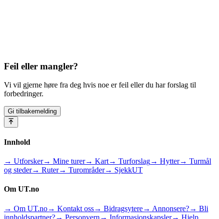
Feil eller mangler?
Vi vil gjerne høre fra deg hvis noe er feil eller du har forslag til
forbedringer.
Gi tilbakemelding
Innhold
→ Utforsker
→ Mine turer
→ Kart
→ Turforslag
→ Hytter
→ Turmål
og steder
→ Ruter
→ Turområder
→ SjekkUT
Om UT.no
→ Om UT.no
→ Kontakt oss
→ Bidragsytere
→ Annonsere?
→ Bli
innholdspartner?
→ Personvern
→ Informasjonskapsler
→ Hjelp