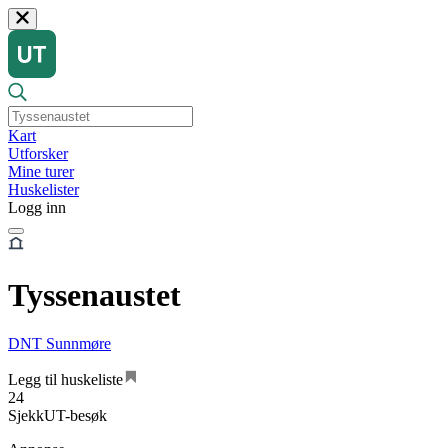
Kart
Utforsker
Mine turer
Huskelister
Logg inn
Tyssenaustet
DNT Sunnmøre
Legg til huskeliste
24
SjekkUT-besøk