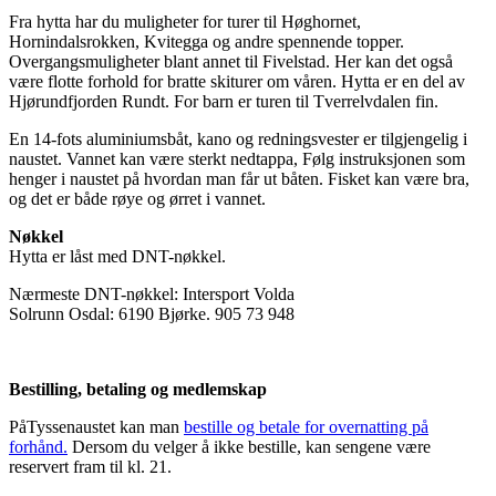
Fra hytta har du muligheter for turer til Høghornet,
Hornindalsrokken, Kvitegga og andre spennende topper.
Overgangsmuligheter blant annet til Fivelstad. Her kan det også
være flotte forhold for bratte skiturer om våren. Hytta er en del av
Hjørundfjorden Rundt. For barn er turen til Tverrelvdalen fin.
En 14-fots aluminiumsbåt, kano og redningsvester er tilgjengelig i
naustet. Vannet kan være sterkt nedtappa, Følg instruksjonen som
henger i naustet på hvordan man får ut båten. Fisket kan være bra,
og det er både røye og ørret i vannet.
Nøkkel
Hytta er låst med DNT-nøkkel.
Nærmeste DNT-nøkkel: Intersport Volda
Solrunn Osdal: 6190 Bjørke. 905 73 948
Bestilling, betaling og medlemskap
PåTyssenaustet kan man
bestille og betale for overnatting på
forhånd.
Dersom du velger å ikke bestille, kan sengene være
reservert fram til kl. 21.