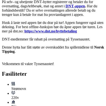
På selv- og ubetjente DNT‑hytter registrerer og betaler du for
overnatting, dags/teltbesøk, mat og annet i
DNT‑appen
.
Har du
forhåndsbestilt? Da er selve overnattingen allerede betalt og du
trenger kun å betale for mat fra proviantlageret i appen.
Husk å laste ned appen før du drar på tur! Appen fungerer også uten
dekning. For best offline‑funksjon bør du åpne appen før turen. Les
mer på dnt.no:
https://www.dnt.no/hyttebetaling
DNT-medlemmer får rabatt på overnatting på Tyssenaustet.
Denne hytta har fått støtte av overskuddet fra spillemidlene til
Norsk
Tipping
.
Velkommen til vakre Tyssenaustet!
Fasiliteter
Strømovn
220v