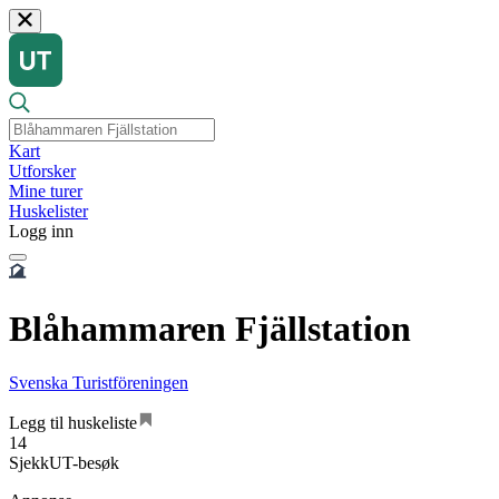
Kart
Utforsker
Mine turer
Huskelister
Logg inn
Blåhammaren Fjällstation
Svenska Turistföreningen
Legg til huskeliste
14
SjekkUT-besøk