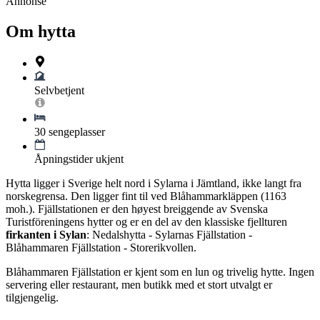
Annonse
Om hytta
Selvbetjent
30 sengeplasser
Åpningstider ukjent
Hytta ligger i Sverige helt nord i Sylarna i Jämtland, ikke langt fra
norskegrensa. Den ligger fint til ved Blåhammarkläppen (1163
moh.). Fjällstationen er den høyest breiggende av Svenska
Turistföreningens hytter og er en del av den klassiske fjellturen
firkanten i Sylan
: Nedalshytta - Sylarnas Fjällstation -
Blåhammaren Fjällstation - Storerikvollen.
Blåhammaren Fjällstation er kjent som en lun og trivelig hytte. Ingen
servering eller restaurant, men butikk med et stort utvalgt er
tilgjengelig.