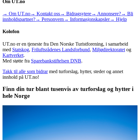
Om UT.no
→ Om UT.no
→ Kontakt oss
→ Bidragsytere
→ Annonsere?
→ Bli
innholdspartner?
→ Personvern
→ Informasjonskapsler
→ Hjelp
Kolofon
UT.no er en tjeneste fra Den Norske Turistforening, i samarbeid
med
Statskog
,
Friluftsrådenes Landsforbund
,
Miljødirektoratet
og
Kartverket
.
Med støtte fra
Sparebankstiftelsen DNB
.
Takk til alle som bidrar
med turforslag, hytter, steder og annet
innhold på UT.no!
Finn din tur blant tusenvis av turforslag og hytter i
hele Norge