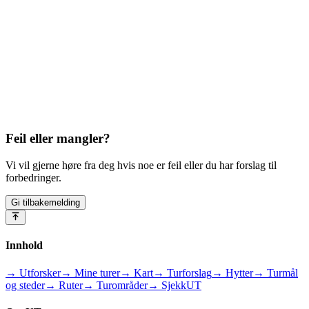
Feil eller mangler?
Vi vil gjerne høre fra deg hvis noe er feil eller du har forslag til
forbedringer.
Gi tilbakemelding
Innhold
→ Utforsker
→ Mine turer
→ Kart
→ Turforslag
→ Hytter
→ Turmål
og steder
→ Ruter
→ Turområder
→ SjekkUT