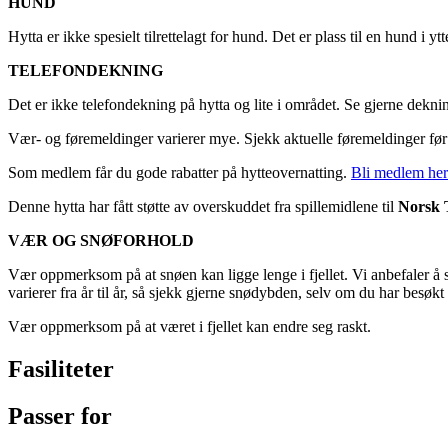
HUND
Hytta er ikke spesielt tilrettelagt for hund. Det er plass til en hund
TELEFONDEKNING
Det er ikke telefondekning på hytta og lite i området. Se gjerne deknin
Vær- og føremeldinger varierer mye. Sjekk aktuelle føremeldinger før tu
Som medlem får du gode rabatter på hytteovernatting.
Bli medlem her
Denne hytta har fått støtte av overskuddet fra spillemidlene til
Norsk 
VÆR OG SNØFORHOLD
Vær oppmerksom på at snøen kan ligge lenge i fjellet. Vi anbefaler å
varierer fra år til år, så sjekk gjerne snødybden, selv om du har besøkt
Vær oppmerksom på at været i fjellet kan endre seg raskt.
Fasiliteter
Passer for