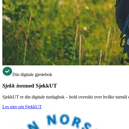
Din digitale gjestebok
Sjekk inn
med SjekkUT
SjekkUT er din digitale turdagbok – hold oversikt over hvilke turmål og
Les mer om SjekkUT