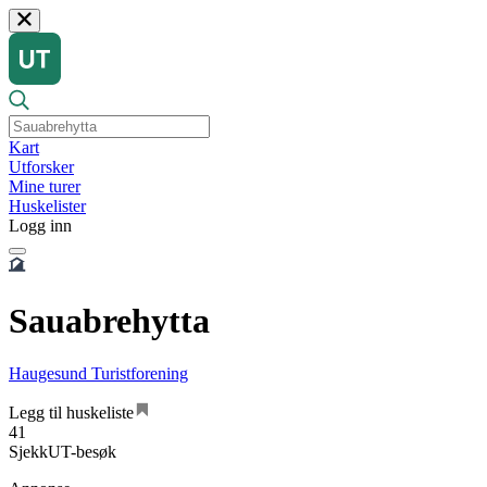
Kart
Utforsker
Mine turer
Huskelister
Logg inn
Sauabrehytta
Haugesund Turistforening
Legg til huskeliste
41
SjekkUT-besøk