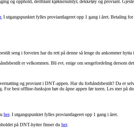
atlaging og opphold, deriblant kjøkkenutstyr, dekketøy og proviant. Gje
r.
I utgangspunktet fylles proviantlageret opp 1 gang i året. Betaling f
estilt seng i forveien har du rett på denne så lenge du ankommer hytta 
håndsbestilt er velkommen. Bli evt. enige om sengefordeling dersom de
overnatting og proviant i DNT‑appen. Har du forhåndsbestilt? Da er selv
g. For best offline‑funksjon bør du åpne appen før turen. Les mer på dn
du
her
. I utgangspunktet fylles proviantlageret opp 1 gang i året.
ppholdet på DNT-hytter finner du
her
.