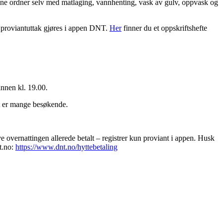
stene ordner selv med matlaging, vannhenting, vask av gulv, oppvask og
or proviantuttak gjøres i appen DNT.
Her
finner du et oppskriftshefte
innen kl. 19.00.
t er mange besøkende.
e overnattingen allerede betalt – registrer kun proviant i appen. Husk
t.no:
https://www.dnt.no/hyttebetaling