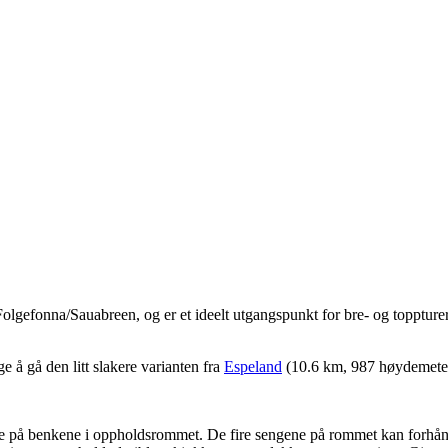
 Folgefonna/Sauabreen, og er et ideelt utgangspunkt for bre- og toppturer
e å gå den litt slakere varianten fra
Espeland
(10.6 km, 987 høydemeter,
e på benkene i oppholdsrommet. De fire sengene på rommet kan forhånds