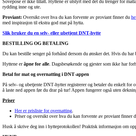
Sovepose er ikke tillatt. Hyttene er utstyrt med det du trenger for m
rydding inne og ute.
Proviant:
Oversikt over hva du kan forvente av proviant finner du
he
med inspirasjon til ekstra god mat på hytta.
Slik bruker du en selv- eller ubetjent DNT-hytte
BESTILLING OG BETALING
Du kan bestille senger på forhånd dersom du ønsker det. Hvis du har b
Hyttene er
åpne for alle
. Dagsbesøkende og gjester som ikke har for
Betal for mat og overnatting i DNT‑appen
På selv- og ubetjente DNT‑hytter registrerer og betaler du enkelt for 
å laste ned appen før du drar på tur! Appen fungerer også uten deknin
Priser
Her er prisliste for overnatting
.
Priser og oversikt over hva du kan forvente av proviant finner 
Husk å skrive deg inn i hytteprotokollen! Praktisk informasjon om o