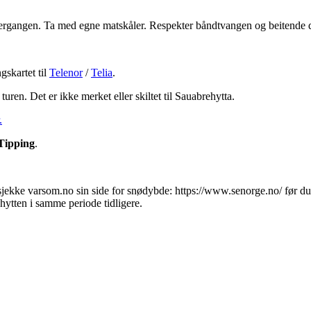
 i yttergangen. Ta med egne matskåler. Respekter båndtvangen og beitende 
gskartet til
Telenor
/
Telia
.
ren. Det er ikke merket eller skiltet til Sauabrehytta.
.
Tipping
.
 sjekke varsom.no sin side for snødybde: https://www.senorge.no/ før d
 hytten i samme periode tidligere.