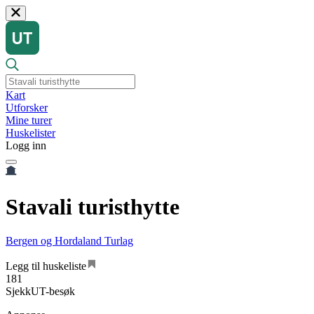
Kart
Utforsker
Mine turer
Huskelister
Logg inn
Stavali turisthytte
Bergen og Hordaland Turlag
Legg til huskeliste
181
SjekkUT-besøk