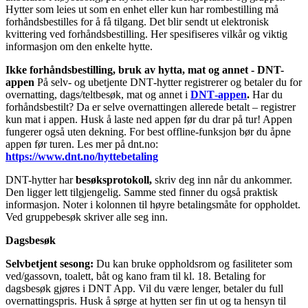
Hytter som leies ut som en enhet eller kun har rombestilling må
forhåndsbestilles for å få tilgang. Det blir sendt ut elektronisk
kvittering ved forhåndsbestilling. Her spesifiseres vilkår og viktig
informasjon om den enkelte hytte.
Ikke forhåndsbestilling, bruk av hytta, mat og annet - DNT-
appen
På selv- og ubetjente DNT‑hytter registrerer og betaler du for
overnatting, dags/teltbesøk, mat og annet i
DNT‑appen
.
Har du
forhåndsbestilt? Da er selve overnattingen allerede betalt – registrer
kun mat i appen. Husk å laste ned appen før du drar på tur! Appen
fungerer også uten dekning. For best offline‑funksjon bør du åpne
appen før turen. Les mer på dnt.no:
https://www.dnt.no/hyttebetaling
DNT-hytter har
besøksprotokoll,
skriv deg inn når du ankommer.
Den ligger lett tilgjengelig. Samme sted finner du også praktisk
informasjon. Noter i kolonnen til høyre betalingsmåte for oppholdet.
Ved gruppebesøk skriver alle seg inn.
Dagsbesøk
Selvbetjent sesong:
Du kan bruke oppholdsrom og fasiliteter som
ved/gassovn, toalett, båt og kano fram til kl. 18. Betaling for
dagsbesøk gjøres i DNT App. Vil du være lenger, betaler du full
overnattingspris. Husk å sørge at hytten ser fin ut og ta hensyn til