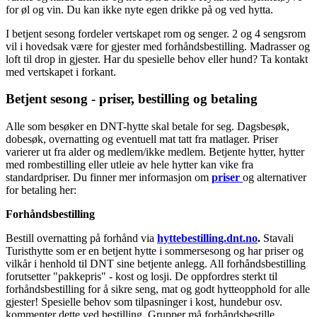
for øl og vin. Du kan ikke nyte egen drikke på og ved hytta.
I betjent sesong fordeler vertskapet rom og senger. 2 og 4 sengsrom
vil i hovedsak være for gjester med forhåndsbestilling. Madrasser og
loft til drop in gjester. Har du spesielle behov eller hund? Ta kontakt
med vertskapet i forkant.
Betjent sesong - priser, bestilling og betaling
Alle som besøker en DNT-hytte skal betale for seg. Dagsbesøk,
dobesøk, overnatting og eventuell mat tatt fra matlager. Priser
varierer ut fra alder og medlem/ikke medlem. Betjente hytter, hytter
med rombestilling eller utleie av hele hytter kan vike fra
standardpriser. Du finner mer informasjon om
priser
og alternativer
for betaling her:
Forhåndsbestilling
Bestill overnatting på forhånd via
hyttebestilling.dnt.no
.
Stavali
Turisthytte som er en betjent hytte i sommersesong og har priser og
vilkår i henhold til DNT sine betjente anlegg. All forhåndsbestilling
forutsetter "pakkepris" - kost og losji. De oppfordres sterkt til
forhåndsbestilling for å sikre seng, mat og godt hytteopphold for alle
gjester! Spesielle behov som tilpasninger i kost, hundebur osv.
kommenter dette ved bestilling. Grupper må forhåndsbestille.