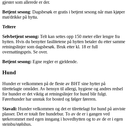
gjester som allerede er der.
Betjent sesong
: Dagsbesøk er gratis i betjent sesong når man kjøper
mat/drikke på hytta.
Teltere
Selvbetjent sesong:
Telt kan settes opp 150 meter eller lengre fra
hytten. Hvis du benytter fasilitetene på hytten betaler du etter samme
retningslinjer som dagsbesøk. Bruk etter kl. 18 er full
overnattingspris. Se over.
Betjent sesong:
Egne regler er gjeldende.
Hund
Hunder er velkommen på de fleste av BHT sine hytter på
tilrettelagte områder. Av hensyn til allergi, hygiene og andres redsel
for hunder er det viktig at retningslinjer for hund blir fulgt.
Førerhunder har unntak for bosted og følger føreren.
Stavali:
Hunder velkommen og det er tilrettelagt for hund på anviste
plasser. Det er totalt fire hundebur. To av de er i gangen ved
tørkerommet med egen inngang i hovedhytten og to av de er i egen
steinbu/stølshus.