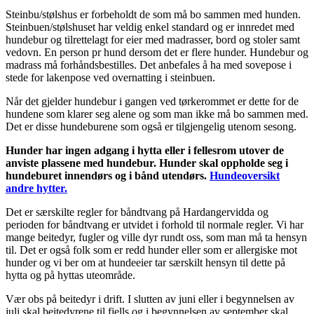
Steinbu/stølshus er forbeholdt de som må bo sammen med hunden.
Steinbuen/stølshuset har veldig enkel standard og er innredet med
hundebur og tilrettelagt for eier med madrasser, bord og stoler samt
vedovn. En person pr hund dersom det er flere hunder. Hundebur og
madrass må forhåndsbestilles. Det anbefales å ha med sovepose i
stede for lakenpose ved overnatting i steinbuen.
Når det gjelder hundebur i gangen ved tørkerommet er dette for de
hundene som klarer seg alene og som man ikke må bo sammen med.
Det er disse hundeburene som også er tilgjengelig utenom sesong.
Hunder har ingen adgang i hytta eller i fellesrom utover de
anviste plassene med hundebur. Hunder skal oppholde seg i
hundeburet innendørs og i bånd utendørs.
Hundeoversikt
andre hytter.
Det er særskilte regler for båndtvang på Hardangervidda og
perioden for båndtvang er utvidet i forhold til normale regler. Vi har
mange beitedyr, fugler og ville dyr rundt oss, som man må ta hensyn
til. Det er også folk som er redd hunder eller som er allergiske mot
hunder og vi ber om at hundeeier tar særskilt hensyn til dette på
hytta og på hyttas uteområde.
Vær obs på beitedyr i drift. I slutten av juni eller i begynnelsen av
juli skal beitedyrene til fjells og i begynnelsen av september skal