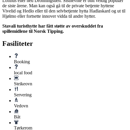
Lofthus eller ned Dronningstien. Sistnevnte er blitt veldig populær
de siste årene. Man kan også gå til de private betjente hyttene
Vivelid og Hedlo eller til den selvbetjente hytta Hadlaskard og ut til
Hjølmo eller fortsette innover vidda til andre hytter.
Stavali turisthytte har fått støtte av overskuddet fra
spillemidlene til Norsk Tipping.
Fasiliteter
Booking
local food
Steikeovn
Servering
Vedovn
Båt
Tørkerom