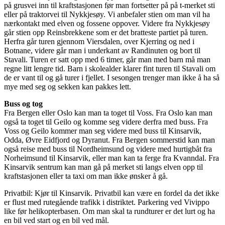
på grusvei inn til kraftstasjonen før man fortsetter på på t-merket sti
eller på traktorvei til Nykkjesøy. Vi anbefaler stien om man vil ha
nærkontakt med elven og fossene oppover. Videre fra Nykkjesøy
går stien opp Reinsbrekkene som er det bratteste partiet på turen.
Herfra går turen gjennom Viersdalen, over Kjerring og ned i
Botnane, videre går man i underkant av Randinuten og bort til
Stavali. Turen er satt opp med 6 timer, går man med barn må man
regne litt lengre tid. Barn i skolealder klarer fint turen til Stavali om
de er vant til og gå turer i fjellet. I sesongen trenger man ikke å ha så
mye med seg og sekken kan pakkes lett.
Buss og tog
Fra Bergen eller Oslo kan man ta toget til Voss. Fra Oslo kan man
også ta toget til Geilo og komme seg videre derfra med buss. Fra
Voss og Geilo kommer man seg videre med buss til Kinsarvik,
Odda, Øvre Eidfjord og Dyranut. Fra Bergen sommerstid kan man
også reise med buss til Nordheimsund og videre med hurtigbåt fra
Norheimsund til Kinsarvik, eller man kan ta ferge fra Kvanndal. Fra
Kinsarvik sentrum kan man gå på merket sti langs elven opp til
kraftstasjonen eller ta taxi om man ikke ønsker å gå.
Privatbil: Kjør til Kinsarvik. Privatbil kan være en fordel da det ikke
er flust med rutegående trafikk i distriktet. Parkering ved Vivippo
like før helikopterbasen. Om man skal ta rundturer er det lurt og ha
en bil ved start og en bil ved mål.