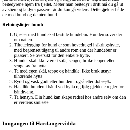
beitedyrene hjem fra fjellet. Møter man beitedyr i drift må du gå ut
av stien og la dyra passere før du kan gå videre. Dette gjelder både
de med hund og de uten hund.
Retningslinjer hund:
Gjester med hund skal bestille hundebur. Hunden sover der
om natten.
Tilrettelegging for hund er som hovedregel i sikringshytte,
med begrenset tilgang til andre rom enn der hundebur er
plassert. Se oversikt for den enkelte hytte.
Hunder skal ikke være i sofa, senger, bruke tepper eller
sengetøy fra hytta.
Ta med egen skål, teppe og håndkle. Ikke bruk utstyr
tilhørende hytta.
Rydd og vask godt etter hunden - også etter dobesøk.
Ha alltid hunden i bånd ved hytta og følg gjeldene regler for
båndtvang.
Ta hensyn. Din hund kan skape redsel hos andre selv om den
er verdens snilleste.
Inngangen til Hardangervidda