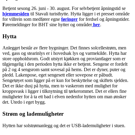
Betjent sesong 26. juni - 30. august. For selvbetjent åpningstid se
hjemmesiden
til Stavali turisthytte. Hytta ligger i et presset område
for villrein som medfører egne
føringer
for ferdsel og åpningstider.
F
øremeldinger for BHT sine hytter og områder
her
.
Hytta
Anlegget består av flere bygninger. Det finnes solcellestrøm, men
ved, gass og stearinlys er i hovedsak lys og varmekilde. Hytta har
store oppholdsrom. Godt utstyrt kjøkken og proviantlager som er
tilgjengelig i den perioden hytta ikke er betjent. Sengene er fordelt
på 2 og 4 sengsrom samt sovesal på hems. Det er dyner, puter og
pledd. Lakenpose, eget sengesett eller sovepose er påbudt.
Sengetøyet som ligger på er kun for beskyttelse og skiftets sjelden.
Det er ikke dusj på hytta, men to vaskerom med mulighet for
kroppsvask i ligger i tilknytning til tørkerommet. Det er ellers fine
muligheter for å ta ett bad i elven nedenfor hytten om man ønsker
det. Utedo i eget bygg.
Strøm og lademuligheter
Hytten har solstrømanlegg og det er USB-lademuligheter i stuen.