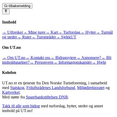
Gi tilbakemelding
Innhold
→ Utforsker
→ Mine turer
→ Kart
→ Turforslag
→ Hytter
→ Turmål
og steder
→ Ruter
→ Turområder
→ SjekkUT
Om UT.no
→ Om UT.no
→ Kontakt oss
→ Bidragsytere
→ Annonsere?
→ Bli
innholdspartner?
→ Personvern
→ Informasjonskapsler
→ Hjelp
Kolofon
UT.no er en tjeneste fra Den Norske Turistforening, i samarbeid
med
Statskog
,
Friluftsrådenes Landsforbund
,
Miljødirektoratet
og
Kartverket
.
Med støtte fra
Sparebankstiftelsen DNB
.
Takk til alle som bidrar
med turforslag, hytter, steder og annet
innhold på UT.no!