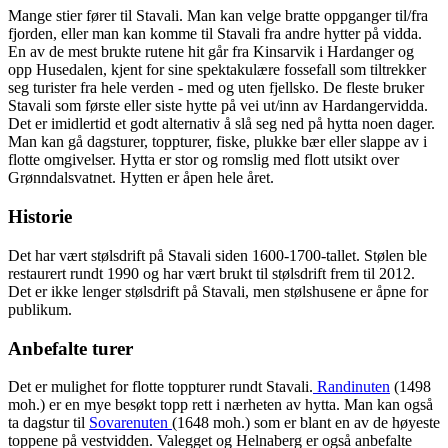
Mange stier fører til Stavali. Man kan velge bratte oppganger til/fra
fjorden, eller man kan komme til Stavali fra andre hytter på vidda.
En av de mest brukte rutene hit går fra Kinsarvik i Hardanger og
opp Husedalen, kjent for sine spektakulære fossefall som tiltrekker
seg turister fra hele verden - med og uten fjellsko. De fleste bruker
Stavali som første eller siste hytte på vei ut/inn av Hardangervidda.
Det er imidlertid et godt alternativ å slå seg ned på hytta noen dager.
Man kan gå dagsturer, toppturer, fiske, plukke bær eller slappe av i
flotte omgivelser. Hytta er stor og romslig med flott utsikt over
Grønndalsvatnet. Hytten er åpen hele året.
Historie
Det har vært stølsdrift på Stavali siden 1600-1700-tallet. Stølen ble
restaurert rundt 1990 og har vært brukt til stølsdrift frem til 2012.
Det er ikke lenger stølsdrift på Stavali, men stølshusene er åpne for
publikum.
Anbefalte turer
Det er mulighet for flotte toppturer rundt Stavali.
Randinuten
(1498
moh.) er en mye besøkt topp rett i nærheten av hytta. Man kan også
ta dagstur til
Sovarenuten
(1648 moh.) som er blant en av de høyeste
toppene på vestvidden. Valegget og Helnaberg er også anbefalte