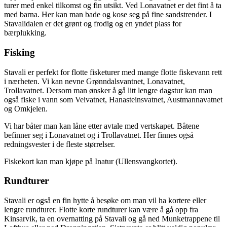
turer med enkel tilkomst og fin utsikt. Ved Lonavatnet er det fint å ta
med barna. Her kan man bade og kose seg på fine sandstrender. I
Stavalidalen er det grønt og frodig og en yndet plass for
bærplukking.
Fisking
Stavali er perfekt for flotte fisketurer med mange flotte fiskevann rett
i nærheten. Vi kan nevne Grønndalsvantnet, Lonavatnet,
Trollavatnet. Dersom man ønsker å gå litt lengre dagstur kan man
også fiske i vann som Veivatnet, Hanasteinsvatnet, Austmannavatnet
og Omkjelen.
Vi har båter man kan låne etter avtale med vertskapet. Båtene
befinner seg i Lonavatnet og i Trollavatnet. Her finnes også
redningsvester i de fleste størrelser.
Fiskekort kan man kjøpe på Inatur (Ullensvangkortet).
Rundturer
Stavali er også en fin hytte å besøke om man vil ha kortere eller
lengre rundturer. Flotte korte rundturer kan være å gå opp fra
Kinsarvik, ta en overnatting på Stavali og gå ned Munketrappene til