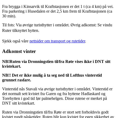
Fra brygga i Kinsarvik til Kraftstasjonen er det 1 t (ca 4 km) på vei.
Fra parkering i Husedalen er det 2,5 km frem til Kraftstasjonen (ca
30 min).
Til fots: Via øvrige turisthytter i området. Øvrig adkomst: Se vindu
Ruter tilknyttet hytten.
Sjekk også våre
nettsider om transport og rutetider
.
Adkomst vinter
NB!Ruten via Dronningstien til/fra Røte vises ikke i DNT sitt
kvistekart.
NB!! Det er ikke mulig å ta seg ned til Lofthus vinterstid
grunnet rasfare.
Vinterstid nås Stavali via øvrige turisthytter i området. Vinterstid er
det normalt sett kvistet fra Garen og fra hyttene Hadlaskard og
Torehytten i god tid før palmehelgen. Disse rutene er merket på
DNT sitt kvistekart.
Ruten via Dronningstien til/fra Røte er stort sett forholdsvis godt
kvistet rundt påsketider. Ruten blir kun kvistet for egen sikkerhet av