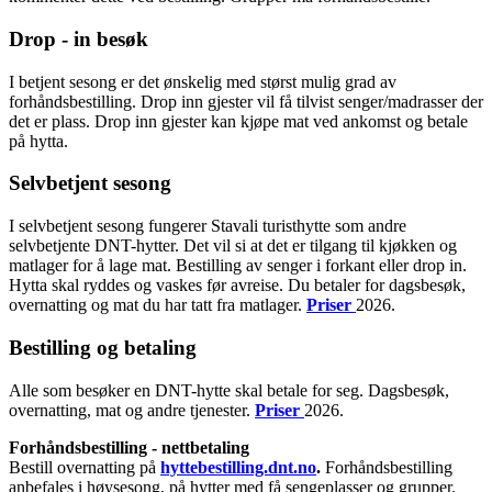
Drop - in besøk
I betjent sesong er det ønskelig med størst mulig grad av
forhåndsbestilling. Drop inn gjester vil få tilvist senger/madrasser der
det er plass. Drop inn gjester kan kjøpe mat ved ankomst og betale
på hytta.
Selvbetjent sesong
I selvbetjent sesong fungerer Stavali turisthytte som andre
selvbetjente DNT-hytter. Det vil si at det er tilgang til kjøkken og
matlager for å lage mat. Bestilling av senger i forkant eller drop in.
Hytta skal ryddes og vaskes før avreise. Du betaler for dagsbesøk,
overnatting og mat du har tatt fra matlager.
Priser
2026.
Bestilling og betaling
Alle som besøker en DNT-hytte skal betale for seg. Dagsbesøk,
overnatting, mat og andre tjenester.
Priser
2026.
Forhåndsbestilling - nettbetaling
Bestill overnatting på
hyttebestilling.dnt.no
.
Forhåndsbestilling
anbefales i høysesong, på hytter med få sengeplasser og grupper.