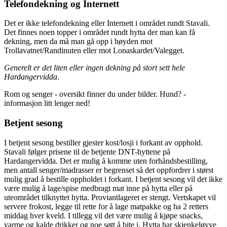
Telefondekning og Internett
Det er ikke telefondekning eller Internett i området rundt Stavali.
Det finnes noen topper i området rundt hytta der man kan få
dekning, men da må man gå opp i høyden mot
Trollavatnet/Randinuten eller mot Lonaskardet/Valegget.
Generelt er det liten eller ingen dekning på stort sett hele
Hardangervidda
.
Rom og senger - oversikt finner du under bilder. Hund? -
informasjon litt lenger ned!
Betjent sesong
I betjent sesong bestiller gjester kost/losji i forkant av opphold.
Stavali følger prisene til de betjente DNT-hyttene på
Hardangervidda. Det er mulig å komme uten forhåndsbestilling,
men antall senger/madrasser er begrenset så det oppfordrer i størst
mulig grad å bestille oppholdet i forkant. I betjent sesong vil det ikke
være mulig å lage/spise medbragt mat inne på hytta eller på
uteområdet tilknyttet hytta. Proviantlageret er stengt. Vertskapet vil
servere frokost, legge til rette for å lage matpakke og ha 2 retters
middag hver kveld. I tillegg vil det være mulig å kjøpe snacks,
varme og kalde drikker og noe søtt å bite i. Hytta har skjenkeløyve