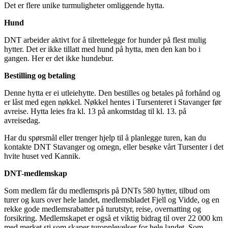
Det er flere unike turmuligheter omliggende hytta.
Hund
DNT arbeider aktivt for å tilrettelegge for hunder på flest mulig
hytter. Det er ikke tillatt med hund på hytta, men den kan bo i
gangen. Her er det ikke hundebur.
Bestilling og betaling
Denne hytta er ei utleiehytte. Den bestilles og betales på forhånd og
er låst med egen nøkkel. Nøkkel hentes i Tursenteret i Stavanger før
avreise. Hytta leies fra kl. 13 på ankomstdag til kl. 13. på
avreisedag.
Har du spørsmål eller trenger hjelp til å planlegge turen, kan du
kontakte DNT Stavanger og omegn, eller besøke vårt Tursenter i det
hvite huset ved Kannik.
DNT-medlemskap
Som medlem får du medlemspris på DNTs 580 hytter, tilbud om
turer og kurs over hele landet, medlemsbladet Fjell og Vidde, og en
rekke gode medlemsrabatter på turutstyr, reise, overnatting og
forsikring. Medlemskapet er også et viktig bidrag til over 22 000 km
med merket sti som skaper turopplevelser for hele landet. Som