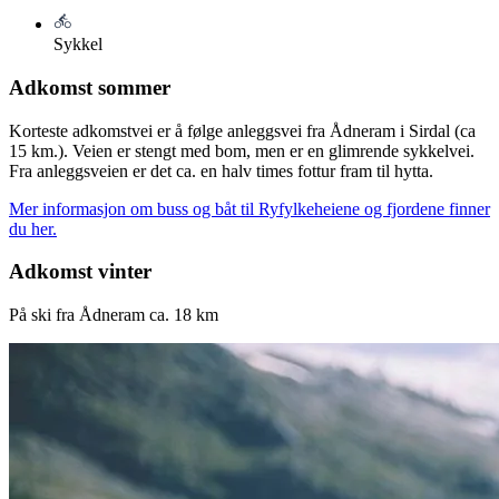
Sykkel
Adkomst sommer
Korteste adkomstvei er å følge anleggsvei fra Ådneram i Sirdal (ca
15 km.). Veien er stengt med bom, men er en glimrende sykkelvei.
Fra anleggsveien er det ca. en halv times fottur fram til hytta.
Mer informasjon om buss og båt til Ryfylkeheiene og fjordene finner
du her.
Adkomst vinter
På ski fra Ådneram ca. 18 km