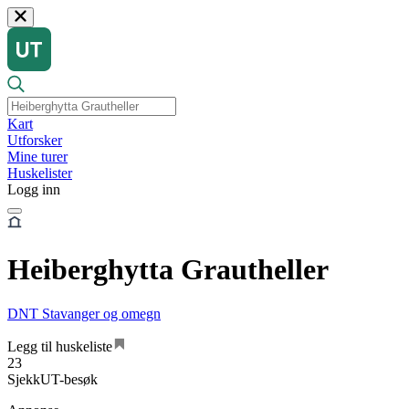
Kart
Utforsker
Mine turer
Huskelister
Logg inn
Heiberghytta Grautheller
DNT Stavanger og omegn
Legg til huskeliste
23
SjekkUT-besøk