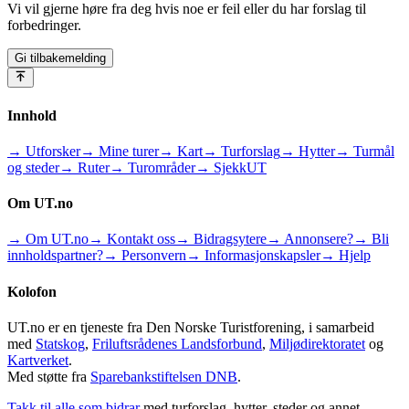
Vi vil gjerne høre fra deg hvis noe er feil eller du har forslag til
forbedringer.
Gi tilbakemelding
Innhold
→ Utforsker
→ Mine turer
→ Kart
→ Turforslag
→ Hytter
→ Turmål
og steder
→ Ruter
→ Turområder
→ SjekkUT
Om UT.no
→ Om UT.no
→ Kontakt oss
→ Bidragsytere
→ Annonsere?
→ Bli
innholdspartner?
→ Personvern
→ Informasjonskapsler
→ Hjelp
Kolofon
UT.no er en tjeneste fra Den Norske Turistforening, i samarbeid
med
Statskog
,
Friluftsrådenes Landsforbund
,
Miljødirektoratet
og
Kartverket
.
Med støtte fra
Sparebankstiftelsen DNB
.
Takk til alle som bidrar
med turforslag, hytter, steder og annet