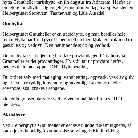
hytta Grautheller turisthytte, en fin dagstur fra Ådneram. Herfra er
en rekke turisthytter tilgjengelige innenfor en dagsmarsj: Børsteinen,
Heibergtunet Storevatn, Taumevatn og Litle Aurådal.
Om hytta
Heibergtunet Grautheller er en utleiehytte, og man bestiller hele
hytta. Hytta har fire køyer i stuen med en liten kjøkkenkrok med to
gassbluss og vedovn. Den har innendørs do og vedbod.
Denne hytta er ubetjent og har ikke proviantlager. På nabohytta,
Grautheller er det proviantlager. Hvis du tar ut proviant herfra,
betales dette med appen DNT Hyttebetaling.
Du ordner selv med matlaging, vannhenting, oppvask, vask av gulv
og at hytta er ryddig innvendig og utvendig. Lakenpose, eller
sovepose, skal brukes i sengene.
Det er begrenset plass for ved og veden må ikke brukes til bål
utendørs.
Aktiviteter
Ved Heiberghytta Grautheller er det svært gode fiskemuligheter, så
kanskje er du heldig å kunne spise selvfanget fisk til middag.