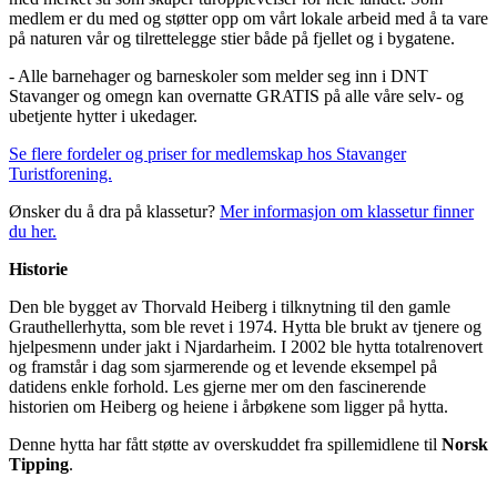
medlem er du med og støtter opp om vårt lokale arbeid med å ta vare
på naturen vår og tilrettelegge stier både på fjellet og i bygatene.
- Alle barnehager og barneskoler som melder seg inn i DNT
Stavanger og omegn kan overnatte GRATIS på alle våre selv- og
ubetjente hytter i ukedager.
Se flere fordeler og priser for medlemskap hos Stavanger
Turistforening.
Ønsker du å dra på klassetur?
Mer informasjon om klassetur finner
du her.
Historie
Den ble bygget av Thorvald Heiberg i tilknytning til den gamle
Grauthellerhytta, som ble revet i 1974. Hytta ble brukt av tjenere og
hjelpesmenn under jakt i Njardarheim. I 2002 ble hytta totalrenovert
og framstår i dag som sjarmerende og et levende eksempel på
datidens enkle forhold. Les gjerne mer om den fascinerende
historien om Heiberg og heiene i årbøkene som ligger på hytta.
Denne hytta har fått støtte av overskuddet fra spillemidlene til
Norsk
Tipping
.