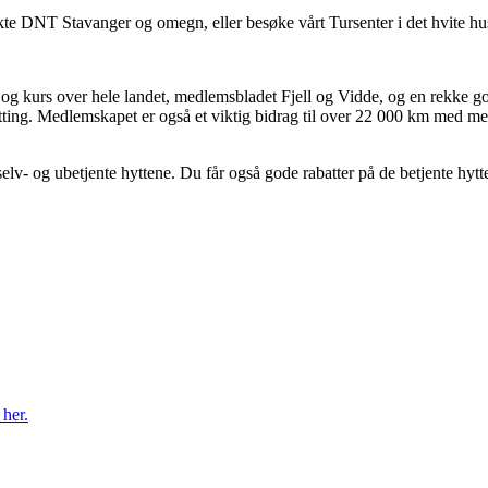
takte DNT Stavanger og omegn, eller besøke vårt Tursenter i det hvite h
 kurs over hele landet, medlemsbladet Fjell og Vidde, og en rekke gode
ing. Medlemskapet er også et viktig bidrag til over 22 000 km med merk
lv- og ubetjente hyttene. Du får også gode rabatter på de betjente hytt
 her.