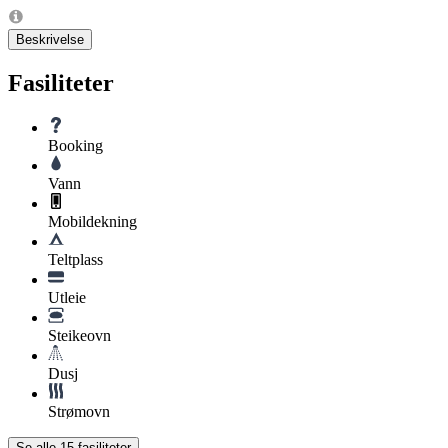
Beskrivelse
Fasiliteter
Booking
Vann
Mobildekning
Teltplass
Utleie
Steikeovn
Dusj
Strømovn
Se alle
15
fasiliteter