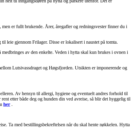
in helt til inngangsdøren på hytta og parkere utenfor. Det er
d, men er fullt brukende. Årer, åregafler og redningsvester finner du i
til leie gjennom Frilager. Disse er lokalisert i naustet på tomta.
må medbringes av den enkelte. Veden i hytta skal kun brukes i ovnen i
 mellom Lutsivassdraget og Høgsfjorden. Utsikten er imponerende og
lleren. Av hensyn til allergi, hygiene og eventuelt andres forhold til
r rent etter både deg og hunden din ved avreise, så blir det hyggelig til
du
her
.
eise. Ta med bestillingsbekreftelsen når du skal hente nøkkelen. Hytta