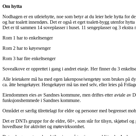
Om hytta
Nodhagen er en utleiehytte, noe som betyr at du leier hele hytta for d
og har toalett innendørs. Det er også et eget toalett-bygg utenfor hyt
Det er til sammen 14 soveplasser i huset. 11 sengeplasser og 3 ekstra 
Rom 1 har to enkeltsenger
Rom 2 har to køyesenger
Rom 3 har fire enkeltsenger
Sovealkove er opprettet i gang i andret etasje. Her finner du 3 enkelts
Alle leietakere må ha med egen lakenpose/sengetøy som brukes på dyne
ca. åtte hengekøyer. Hengekøyer må tas med selv, eller leies på Frilag
Eiendommen eies av Sandnes kommune, men driftes etter avtale av DN
funksjonshemmede i Sandnes kommune.
Området er særlig tilrettelagt for eldre og personer med begrenset mob
Det er DNTs gruppe for de eldre, 60+, som står for tilsyn, skjøtsel o
hovedbase for aktivitet og møtevirksomhet.