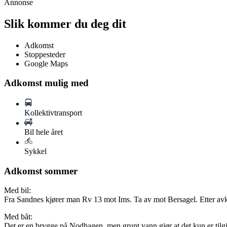
Annonse
Slik kommer du deg dit
Adkomst
Stoppesteder
Google Maps
Adkomst mulig med
Kollektivtransport
Bil hele året
Sykkel
Adkomst sommer
Med bil:
Fra Sandnes kjører man Rv 13 mot Ims. Ta av mot Bersagel. Etter avkjø
Med båt:
Det er en brygge på Nodhagen, men grunt vann gjør at det kun er tilgj