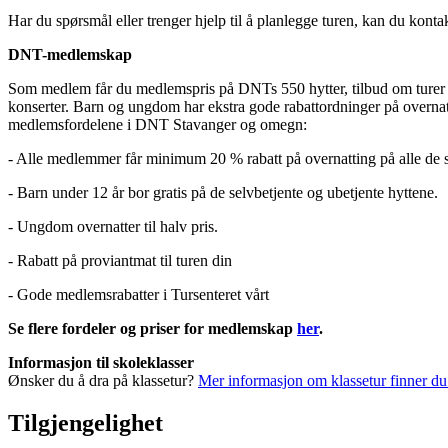
Har du spørsmål eller trenger hjelp til å planlegge turen, kan du kon
DNT-medlemskap
Som medlem får du medlemspris på DNTs 550 hytter, tilbud om turer og
konserter. Barn og ungdom har ekstra gode rabattordninger på overnatt
medlemsfordelene i DNT Stavanger og omegn:
- Alle medlemmer får minimum 20 % rabatt på overnatting på alle de se
- Barn under 12 år bor gratis på de selvbetjente og ubetjente hyttene.
- Ungdom overnatter til halv pris.
- Rabatt på proviantmat til turen din
- Gode medlemsrabatter i Tursenteret vårt
Se flere fordeler og priser for medlemskap
her
.
Informasjon til skoleklasser
Ønsker du å dra på klassetur?
Mer informasjon om klassetur finner du
Tilgjengelighet