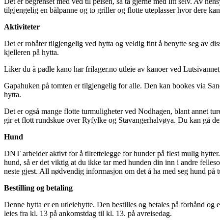
Det er begrenset med ved til peisen, så ta gjerne med litt selv. Av hen
tilgjengelig en bålpanne og to griller og flotte uteplasser hvor dere ka
Aktiviteter
Det er robåter tilgjengelig ved hytta og veldig fint å benytte seg av di
kjelleren på hytta.
Liker du å padle kano har frilager.no utleie av kanoer ved Lutsivannet, 
Gapahuken på tomten er tilgjengelig for alle. Den kan bookes via 
hytta.
Det er også mange flotte turmuligheter ved Nodhagen, blant annet tu
gir et flott rundskue over Ryfylke og Stavangerhalvøya. Du kan gå 
Hund
DNT arbeider aktivt for å tilrettelegge for hunder på flest mulig hytte
hund, så er det viktig at du ikke tar med hunden din inn i andre felleso
neste gjest. All nødvendig informasjon om det å ha med seg hund på tur
Bestilling og betaling
Denne hytta er en utleiehytte. Den bestilles og betales på forhånd og 
leies fra kl. 13 på ankomstdag til kl. 13. på avreisedag.