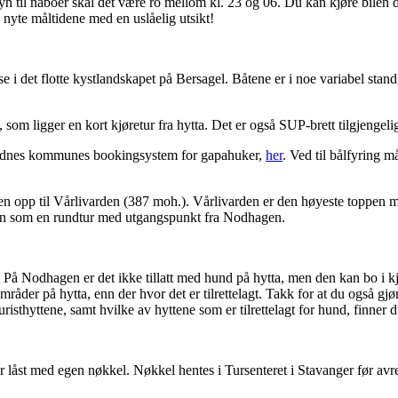
syn til naboer skal det være ro mellom kl. 23 og 06. Du kan kjøre bilen d
n nyte måltidene med en uslåelig utsikt!
sse i det flotte kystlandskapet på Bersagel. Båtene er i noe variabel stan
som ligger en kort kjøretur fra hytta. Det er også SUP-brett tilgjengelig 
Sandnes kommunes bookingsystem for gapahuker,
her
. Ved til bålfyring 
ren opp til Vårlivarden (387 moh.). Vårlivarden er den høyeste toppen
den som en rundtur med utgangspunkt fra Nodhagen.
r. På Nodhagen er det ikke tillatt med hund på hytta, men den kan bo i kje
mråder på hytta, enn der hvor det er tilrettelagt. Takk for at du også gjø
isthyttene, samt hvilke av hyttene som er tilrettelagt for hund, finner 
er låst med egen nøkkel. Nøkkel hentes i Tursenteret i Stavanger før avr