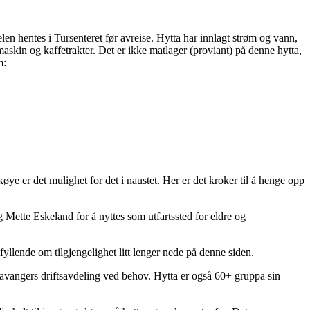
len hentes i Tursenteret før avreise. Hytta har innlagt strøm og vann,
askin og kaffetrakter. Det er ikke matlager (proviant) på denne hytta,
m:
 er det mulighet for det i naustet. Her er det kroker til å henge opp
tte Eskeland for å nyttes som utfartssted for eldre og
fyllende om tilgjengelighet litt lenger nede på denne siden.
tavangers driftsavdeling ved behov. Hytta er også 60+ gruppa sin