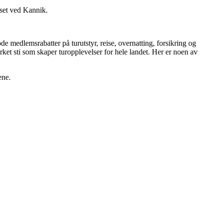
uset ved Kannik.
 medlemsrabatter på turutstyr, reise, overnatting, forsikring og
et sti som skaper turopplevelser for hele landet. Her er noen av
ene.