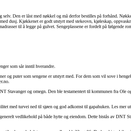
eg selv. Den er låst med nøkkel og må derfor bestilles på forhånd. Nøkke
ta med dusj. Kjøkkenet er godt utstyrt med stekeovn, kjøleskap, oppvaskm
madrasser til å legge på gulvet. Sengeplassene er fordelt på følgende ro
enger som sår inntil hverandre.
r og puter som sengene er utstyrt med. For dem som vil sove i hengekøye
er.no.
T Stavanger og omegn. Den ble testamentert til kommunen fra Ole og Me
ilitet med turvei ned til sjøen og god adkomst til gapahuken. Les mer ut
g generelt vedlikehold på både hytte og eiendom. Dette bistås av DNT S