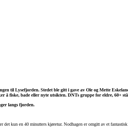
gen til Lysefjorden. Stedet ble gitt i gave av Ole og Mette Eskel
er å fiske, bade eller nyte utsikten. DNTs gruppe for eldre, 60+ står
ger langs fjorden.
r det kun en 40 minutters kjøretur. Nodhagen er omgitt av et fantasti