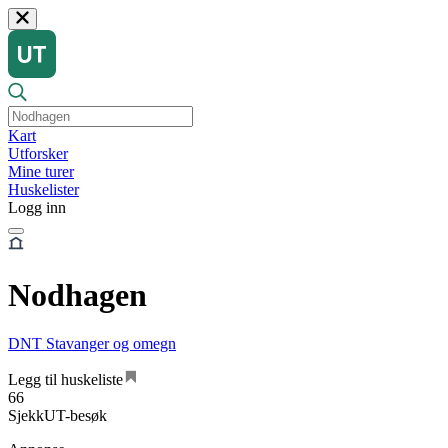
Kart
Utforsker
Mine turer
Huskelister
Logg inn
Nodhagen
DNT Stavanger og omegn
Legg til huskeliste
66
SjekkUT-besøk