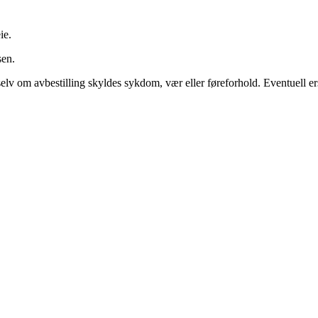
ie.
sen.
 selv om avbestilling skyldes sykdom, vær eller føreforhold. Eventuell e