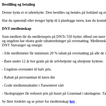
Bestilling og betaling
Denne hytta er ei utleiehytte. Den bestilles og betales på forhånd og e
Har du spørsmål eller trenger hjelp til å planlegge turen, kan du kon
DNT-medlemskap
Som medlem får du medlemspris på DNTs 550 hytter, tilbud om turer og
og ungdom har ekstra gode rabattordninger på overnatting. Medlemskap
DNT Stavanger og omegn:
- Alle medlemmer får minimum 20 % rabatt på overnatting på alle de se
- Barn under 12 år bor gratis på de selvbetjente og ubetjente hyttene.
- Ungdom overnatter til halv pris.
- Rabatt på proviantmat til turen din
- Gode medlemsrabatter i Tursenteret vårt
- Skolegrupper får redusert pris på huset på Gramstad i ukedagene. Ta
Se flere fordeler og se priser for medlemskap
her
.