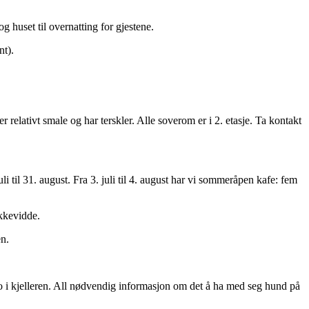
g huset til overnatting for gjestene.
nt).
relativt smale og har terskler. Alle soverom er i 2. etasje. Ta kontakt
 til 31. august. Fra 3. juli til 4. august har vi sommeråpen kafe: fem
ekkevidde.
en.
n bo i kjelleren. All nødvendig informasjon om det å ha med seg hund på