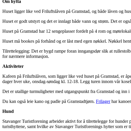
Om hytta
Huset ligger like ved Friluftslåven på Gramstad, og både låven og huset 
Huset er godt utstyrt og det er innlagt både vann og strøm. Det er o
Huset på Gramstad har 12 sengeplasser fordelt på 4 rom og møtelokaler
Huset må bookes på forhånd og er låst med egen nøkkel. Nøkkel hentes
Tilrettelegging: Det er bygd rampe foran inngangsdør slik at rullestolb
for nærmere informasjon.
Aktiviteter
Kafeen på Friluftslåven, som ligger like ved huset på Gramstad, er åpe
dager hver uke, onsdag-søndag kl. 12-18. Legg turen innom vår koselige
Det er utallige turmuligheter med utgangspunkt fra Gramstad og inn i 
Du kan også leie kano og padle på Gramstadtjørn.
Frilager
har kanoer t
Hund
Stavanger Turistforening arbeider aktivt for å tilrettelegge for hunder
turisthyttene, samt hvilke av Stavanger Turistforenings hytter som er ti