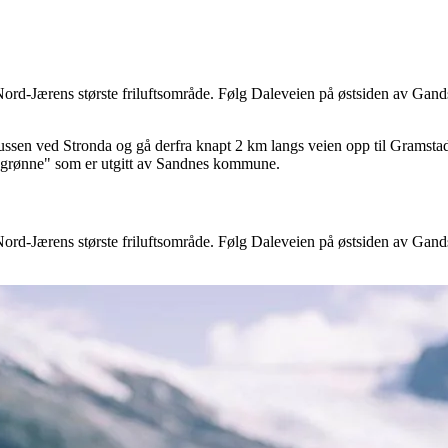
ord-Jærens største friluftsområde. Følg Daleveien på østsiden av Gands
ssen ved Stronda og gå derfra knapt 2 km langs veien opp til Gramstad
et grønne" som er utgitt av Sandnes kommune.
ord-Jærens største friluftsområde. Følg Daleveien på østsiden av Gands