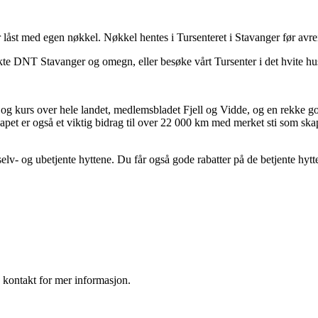
r låst med egen nøkkel. Nøkkel hentes i Tursenteret i Stavanger før avrei
takte DNT Stavanger og omegn, eller besøke vårt Tursenter i det hvite h
 kurs over hele landet, medlemsbladet Fjell og Vidde, og en rekke gode
et er også et viktig bidrag til over 22 000 km med merket sti som skap
lv- og ubetjente hyttene. Du får også gode rabatter på de betjente hytt
 kontakt for mer informasjon.