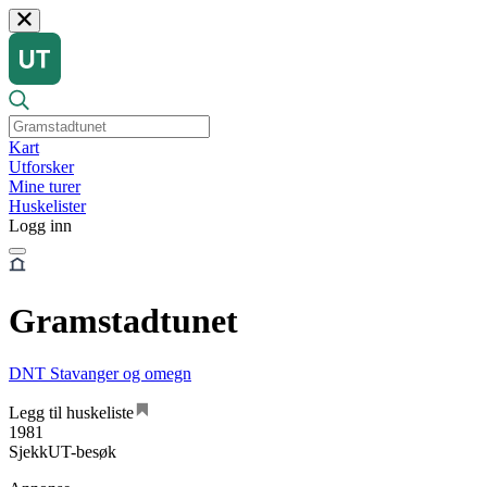
Kart
Utforsker
Mine turer
Huskelister
Logg inn
Gramstadtunet
DNT Stavanger og omegn
Legg til huskeliste
1981
SjekkUT-besøk