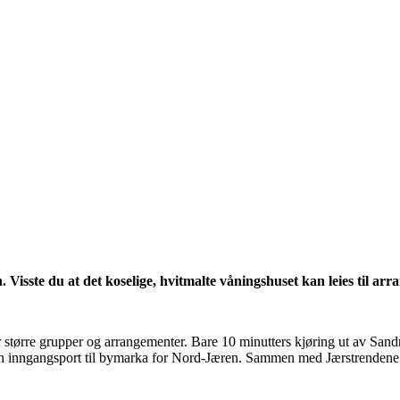
isste du at det koselige, hvitmalte våningshuset kan leies til ar
r større grupper og arrangementer. Bare 10 minutters kjøring ut av Sand
 og en inngangsport til bymarka for Nord-Jæren. Sammen med Jærstrenden