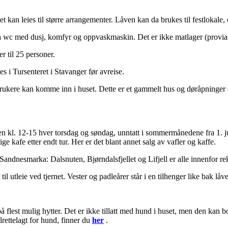
kan leies til større arrangementer. Låven kan da brukes til festlokale, o
gså wc med dusj, komfyr og oppvaskmaskin. Det er ikke matlager (provia
 til 25 personer.
 i Tursenteret i Stavanger før avreise.
rukere kan komme inn i huset. Dette er et gammelt hus og døråpninger er 
n kl. 12-15 hver torsdag og søndag, unntatt i sommermånedene fra 1. juli
 kafe etter endt tur. Her er det blant annet salg av vafler og kaffe.
Sandnesmarka: Dalsnuten, Bjørndalsfjellet og Lifjell er alle innenfor r
il utleie ved tjernet. Vester og padleårer står i en tilhenger like bak låv
 på flest mulig hytter. Det er ikke tillatt med hund i huset, men den ka
lrettelagt for hund, finner du
her
.