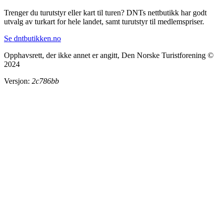
Trenger du turutstyr eller kart til turen? DNTs nettbutikk har godt
utvalg av turkart for hele landet, samt turutstyr til medlemspriser.
Se dntbutikken.no
Opphavsrett, der ikke annet er angitt, Den Norske Turistforening ©
2024
Versjon:
2c786bb