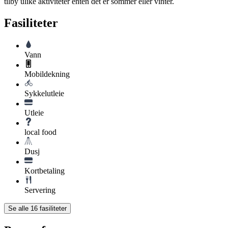
tilby ulike aktiviteter enten det er sommer eller vinter.
Fasiliteter
Vann
Mobildekning
Sykkelutleie
Utleie
local food
Dusj
Kortbetaling
Servering
Se alle
16
fasiliteter