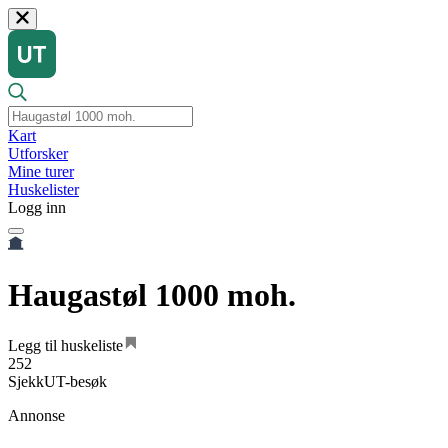
Kart
Utforsker
Mine turer
Huskelister
Logg inn
Haugastøl 1000 moh.
Legg til huskeliste
252
SjekkUT-besøk
Annonse