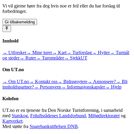
Vi vil gjerne høre fra deg hvis noe er feil eller du har forslag til
forbedringer.
Gi tilbakemelding
Innhold
→ Utforsker
→ Mine turer
→ Kart
→ Turforslag
→ Hytter
→ Turmål
og steder
→ Ruter
→ Turområder
→ SjekkUT
Om UT.no
→ Om UT.no
→ Kontakt oss
→ Bidragsytere
→ Annonsere?
→ Bli
innholdspartner?
→ Personvern
→ Informasjonskapsler
→ Hjelp
Kolofon
UT.no er en tjeneste fra Den Norske Turistforening, i samarbeid
med
Statskog
,
Friluftsrådenes Landsforbund
,
Miljødirektoratet
og
Kartverket
.
Med støtte fra
Sparebankstiftelsen DNB
.