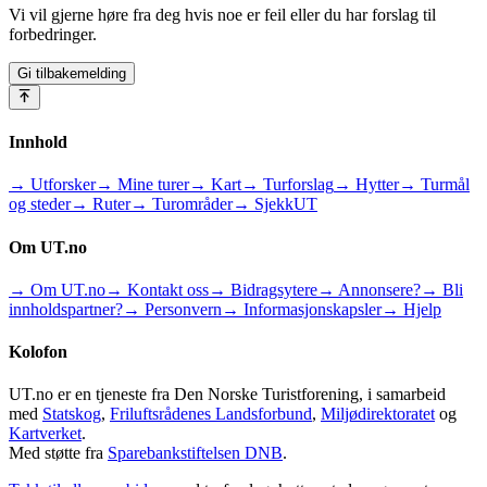
Vi vil gjerne høre fra deg hvis noe er feil eller du har forslag til
forbedringer.
Gi tilbakemelding
Innhold
→ Utforsker
→ Mine turer
→ Kart
→ Turforslag
→ Hytter
→ Turmål
og steder
→ Ruter
→ Turområder
→ SjekkUT
Om UT.no
→ Om UT.no
→ Kontakt oss
→ Bidragsytere
→ Annonsere?
→ Bli
innholdspartner?
→ Personvern
→ Informasjonskapsler
→ Hjelp
Kolofon
UT.no er en tjeneste fra Den Norske Turistforening, i samarbeid
med
Statskog
,
Friluftsrådenes Landsforbund
,
Miljødirektoratet
og
Kartverket
.
Med støtte fra
Sparebankstiftelsen DNB
.