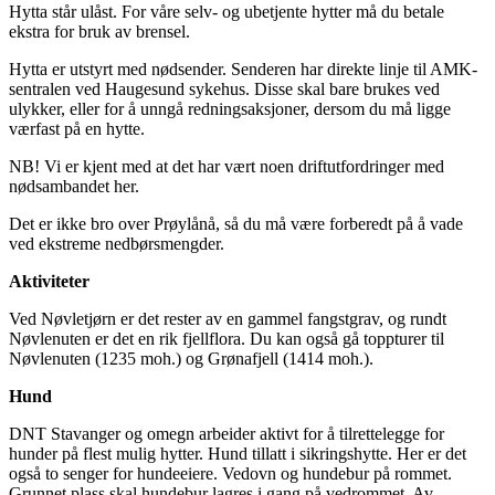
Hytta står ulåst. For våre selv- og ubetjente hytter må du betale
ekstra for bruk av brensel.
Hytta er utstyrt med nødsender. Senderen har direkte linje til AMK-
sentralen ved Haugesund sykehus. Disse skal bare brukes ved
ulykker, eller for å unngå redningsaksjoner, dersom du må ligge
værfast på en hytte.
NB! Vi er kjent med at det har vært noen driftutfordringer med
nødsambandet her.
Det er ikke bro over Prøylånå, så du må være forberedt på å vade
ved ekstreme nedbørsmengder.
Aktiviteter
Ved Nøvletjørn er det rester av en gammel fangstgrav, og rundt
Nøvlenuten er det en rik fjellflora. Du kan også gå toppturer til
Nøvlenuten (1235 moh.) og Grønafjell (1414 moh.).
Hund
DNT Stavanger og omegn arbeider aktivt for å tilrettelegge for
hunder på flest mulig hytter. Hund tillatt i sikringshytte. Her er det
også to senger for hundeeiere. Vedovn og hundebur på rommet.
Grunnet plass skal hundebur lagres i gang på vedrommet. Av