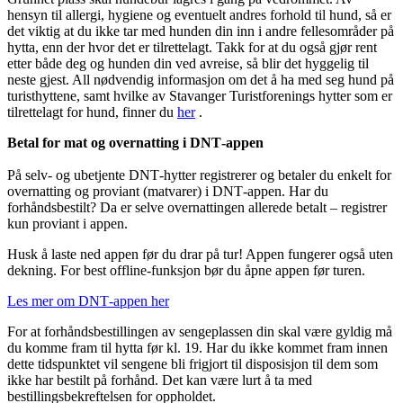
hensyn til allergi, hygiene og eventuelt andres forhold til hund, så er
det viktig at du ikke tar med hunden din inn i andre fellesområder på
hytta, enn der hvor det er tilrettelagt. Takk for at du også gjør rent
etter både deg og hunden din ved avreise, så blir det hyggelig til
neste gjest. All nødvendig informasjon om det å ha med seg hund på
turisthyttene, samt hvilke av Stavanger Turistforenings hytter som er
tilrettelagt for hund, finner du
her
.
Betal for mat og overnatting i DNT‑appen
På selv- og ubetjente DNT‑hytter registrerer og betaler du enkelt for
overnatting og proviant (matvarer) i DNT‑appen. Har du
forhåndsbestilt? Da er selve overnattingen allerede betalt – registrer
kun proviant i appen.
Husk å laste ned appen før du drar på tur! Appen fungerer også uten
dekning. For best offline‑funksjon bør du åpne appen før turen.
Les mer om DNT‑appen her
For at forhåndsbestillingen av sengeplassen din skal være gyldig må
du komme fram til hytta før kl. 19. Har du ikke kommet fram innen
dette tidspunktet vil sengene bli frigjort til disposisjon til dem som
ikke har bestilt på forhånd. Det kan være lurt å ta med
bestillingsbekreftelsen for oppholdet.