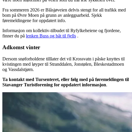
Fra sommeren 2026 er Blåsjøveien delvis stengt for all trafikk med
bom på Øvre Moen på grunn av anleggsarbeid. Sjekk
føremeldingene for oppdatert info.
Informasjon om kollektiv-tilbudet til Ryfylkeheiene og fjordene,
finner du på
lenken Buss og båt til fjells
.
Adkomst vinter
Dersom snøforholdene tilllater det vil Krossvatn i påske knyttes til
kvistingen med løyper til Stranddalen, Jonstølen, Bleskestadmoen
og Vassdalstjørn.
Ta kontakt med Tursenteret, eller følg med på føremeldingen til
Stavanger Turistforening for oppdatert informasjon
.