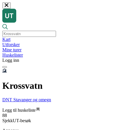
Kart
Utforsker
Mine turer
Huskelister
Logg inn
Krossvatn
DNT Stavanger og omegn
Legg til huskeliste
88
SjekkUT-besøk