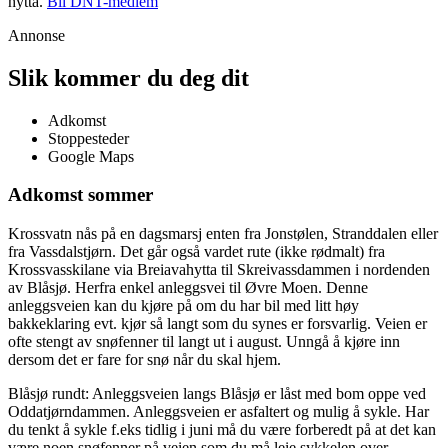
hytta.
Bli DNT-medlem
Annonse
Slik kommer du deg dit
Adkomst
Stoppesteder
Google Maps
Adkomst sommer
Krossvatn nås på en dagsmarsj enten fra Jonstølen, Stranddalen eller
fra Vassdalstjørn. Det går også vardet rute (ikke rødmalt) fra
Krossvasskilane via Breiavahytta til Skreivassdammen i nordenden
av Blåsjø. Herfra enkel anleggsvei til Øvre Moen. Denne
anleggsveien kan du kjøre på om du har bil med litt høy
bakkeklaring evt. kjør så langt som du synes er forsvarlig. Veien er
ofte stengt av snøfenner til langt ut i august. Unngå å kjøre inn
dersom det er fare for snø når du skal hjem.
Blåsjø rundt: Anleggsveien langs Blåsjø er låst med bom oppe ved
Oddatjørndammen. Anleggsveien er asfaltert og mulig å sykle. Har
du tenkt å sykle f.eks tidlig i juni må du være forberedt på at det kan
være noen snøfenner på veien som du må leie sykkelen over.