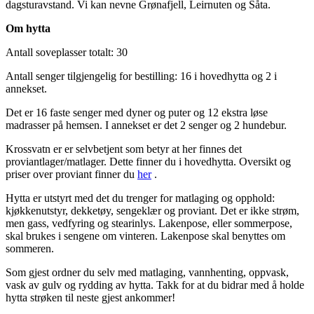
dagsturavstand. Vi kan nevne Grønafjell, Leirnuten og Såta.
Om hytta
Antall soveplasser totalt: 30
Antall senger tilgjengelig for bestilling: 16 i hovedhytta og 2 i
annekset.
Det er 16 faste senger med dyner og puter og 12 ekstra løse
madrasser på hemsen. I annekset er det 2 senger og 2 hundebur.
Krossvatn er er selvbetjent som betyr at her finnes det
proviantlager/matlager. Dette finner du i hovedhytta. Oversikt og
priser over proviant finner du
her
.
Hytta er utstyrt med det du trenger for matlaging og opphold:
kjøkkenutstyr, dekketøy, sengeklær og proviant. Det er ikke strøm,
men gass, vedfyring og stearinlys. Lakenpose, eller sommerpose,
skal brukes i sengene om vinteren. Lakenpose skal benyttes om
sommeren.
Som gjest ordner du selv med matlaging, vannhenting, oppvask,
vask av gulv og rydding av hytta. Takk for at du bidrar med å holde
hytta strøken til neste gjest ankommer!