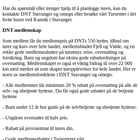
Har du spørsmål eller trenger hjelp til å planlegge turen, kan du
kontakte DNT Stavanger og omegn eller besøke vårt Tursenter i det
hvite huset ved Kannik i Stavanger.
DNT-medlemskap
Som medlem får du medlemspris på DNTs 550 hytter, tilbud om
turer og kurs over hele landet, medlemsbladet Fjell og Vidde, og en
rekke gode medlemsrabatter på turutstyr, reise, overnatting og
forsikring. Barn og ungdom har ekstra gode rabattordninger på
overnatting. Medlemskapet er også et viktig bidrag til over 22 000
km med merket sti som skaper turopplevelser for hele landet. Her er
noen av medlemsfordelene i DNT Stavanger og omegn:
- Alle medlemmer får minimum 20 % rabatt på overnatting på alle de
selv- og ubetjente hyttene. Du får også gode rabatter på de betjente
hyttene
- Barn under 12 år bor gratis på de selvbetjente og ubetjente hyttene.
- Ungdom overnatter til halv pris.
- Rabatt på proviantmat til turen din.
- Gode medlemsrabatter i Tursenteret vårt.