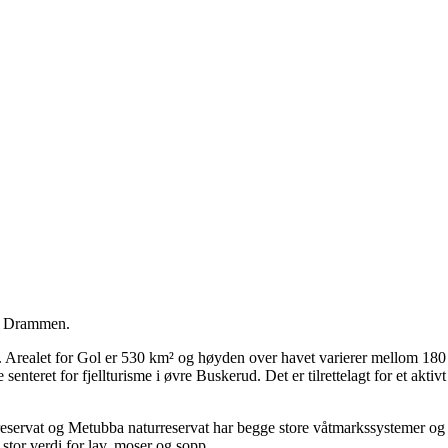
or Drammen.
 Arealet for Gol er 530 km² og høyden over havet varierer mellom 180 
e senteret for fjellturisme i øvre Buskerud. Det er tilrettelagt for et akti
servat og Metubba naturreservat har begge store våtmarkssystemer og m
stor verdi for lav, moser og sopp.