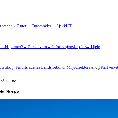
 steder
→ Ruter
→ Turområder
→ SjekkUT
holdspartner?
→ Personvern
→ Informasjonskapsler
→ Hjelp
Statskog
,
Friluftsrådenes Landsforbund
,
Miljødirektoratet
og
Kartverke
d på UT.no!
ele Norge