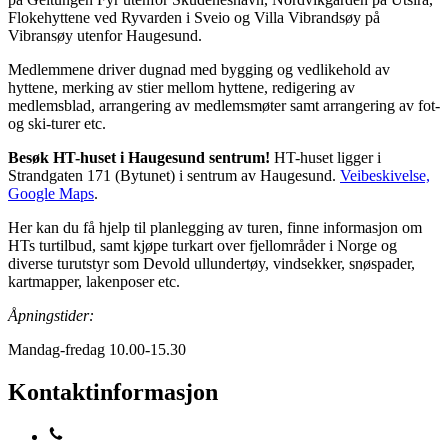
Flokehyttene ved Ryvarden i Sveio og Villa Vibrandsøy på
Vibransøy utenfor Haugesund.
Medlemmene driver dugnad med bygging og vedlikehold av
hyttene, merking av stier mellom hyttene, redigering av
medlemsblad, arrangering av medlemsmøter samt arrangering av fot-
og ski-turer etc.
Besøk HT-huset i Haugesund sentrum!
HT-huset ligger i
Strandgaten 171 (Bytunet) i sentrum av Haugesund.
Veibeskivelse,
Google Maps
.
Her kan du få hjelp til planlegging av turen, finne informasjon om
HTs turtilbud, samt kjøpe turkart over fjellområder i Norge og
diverse turutstyr som Devold ullundertøy, vindsekker, snøspader,
kartmapper, lakenposer etc.
Åpningstider:
Mandag-fredag 10.00-15.30
Kontaktinformasjon