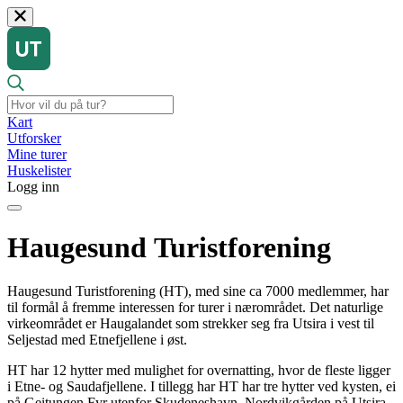
Kart
Utforsker
Mine turer
Huskelister
Logg inn
Haugesund Turistforening
Haugesund Turistforening (HT), med sine ca 7000 medlemmer, har
til formål å fremme interessen for turer i nærområdet. Det naturlige
virkeområdet er Haugalandet som strekker seg fra Utsira i vest til
Seljestad med Etnefjellene i øst.
HT har 12 hytter med mulighet for overnatting, hvor de fleste ligger
i Etne- og Saudafjellene. I tillegg har HT har tre hytter ved kysten, ei
på Geitungen Fyr utenfor Skudeneshavn, Nordvikgården på Utsira,