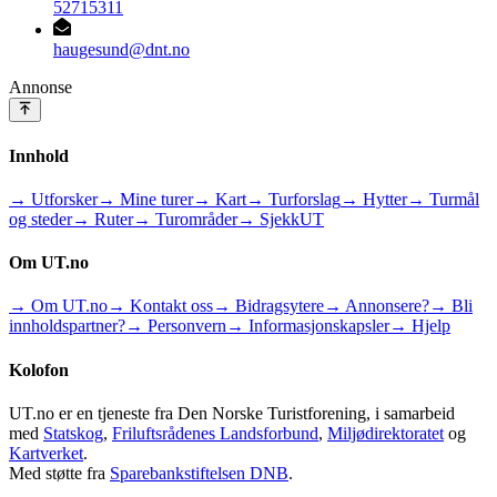
52715311
haugesund@dnt.no
Annonse
Innhold
→ Utforsker
→ Mine turer
→ Kart
→ Turforslag
→ Hytter
→ Turmål
og steder
→ Ruter
→ Turområder
→ SjekkUT
Om UT.no
→ Om UT.no
→ Kontakt oss
→ Bidragsytere
→ Annonsere?
→ Bli
innholdspartner?
→ Personvern
→ Informasjonskapsler
→ Hjelp
Kolofon
UT.no er en tjeneste fra Den Norske Turistforening, i samarbeid
med
Statskog
,
Friluftsrådenes Landsforbund
,
Miljødirektoratet
og
Kartverket
.
Med støtte fra
Sparebankstiftelsen DNB
.