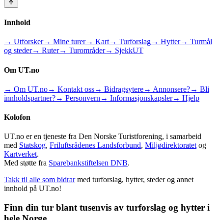
Innhold
→ Utforsker
→ Mine turer
→ Kart
→ Turforslag
→ Hytter
→ Turmål
og steder
→ Ruter
→ Turområder
→ SjekkUT
Om UT.no
→ Om UT.no
→ Kontakt oss
→ Bidragsytere
→ Annonsere?
→ Bli
innholdspartner?
→ Personvern
→ Informasjonskapsler
→ Hjelp
Kolofon
UT.no er en tjeneste fra Den Norske Turistforening, i samarbeid
med
Statskog
,
Friluftsrådenes Landsforbund
,
Miljødirektoratet
og
Kartverket
.
Med støtte fra
Sparebankstiftelsen DNB
.
Takk til alle som bidrar
med turforslag, hytter, steder og annet
innhold på UT.no!
Finn din tur blant tusenvis av turforslag og hytter i
hele Norge