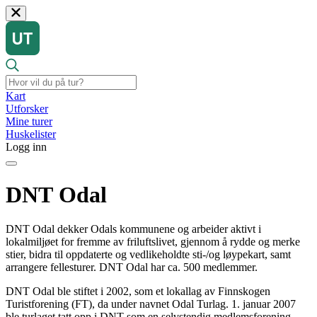
Kart
Utforsker
Mine turer
Huskelister
Logg inn
DNT Odal
DNT Odal dekker Odals kommunene og arbeider aktivt i
lokalmiljøet for fremme av friluftslivet, gjennom å rydde og merke
stier, bidra til oppdaterte og vedlikeholdte sti-/og løypekart, samt
arrangere fellesturer. DNT Odal har ca. 500 medlemmer.
DNT Odal ble stiftet i 2002, som et lokallag av Finnskogen
Turistforening (FT), da under navnet Odal Turlag. 1. januar 2007
ble turlaget tatt opp i DNT som en selvstendig medlemsforening.