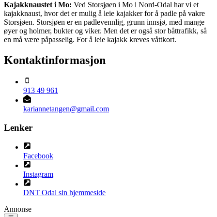
Kajakknaustet i Mo:
Ved Storsjøen i Mo i Nord-Odal har vi et
kajakknaust, hvor det er mulig å leie kajakker for å padle på vakre
Storsjøen. Storsjøen er en padlevennlig, grunn innsjø, med mange
øyer og holmer, bukter og viker. Men det er også stor båttrafikk, så
en må være påpasselig. For å leie kajakk kreves våttkort.
Kontaktinformasjon
913 49 961
kariannetangen@gmail.com
Lenker
Facebook
Instagram
DNT Odal sin hjemmeside
Annonse