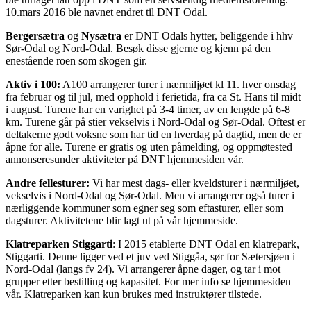
10.mars 2016 ble navnet endret til DNT Odal.
Bergersætra
og
Nysætra
er DNT Odals hytter, beliggende i hhv
Sør-Odal og Nord-Odal. Besøk disse gjerne og kjenn på den
enestående roen som skogen gir.
Aktiv i 100:
A100 arrangerer turer i nærmiljøet kl 11. hver onsdag
fra februar og til jul, med opphold i ferietida, fra ca St. Hans til midt
i august. Turene har en varighet på 3-4 timer, av en lengde på 6-8
km. Turene går på stier vekselvis i Nord-Odal og Sør-Odal. Oftest er
deltakerne godt voksne som har tid en hverdag på dagtid, men de er
åpne for alle. Turene er gratis og uten påmelding, og oppmøtested
annonseresunder aktiviteter på DNT hjemmesiden vår.
Andre fellesturer:
Vi har mest dags- eller kveldsturer i nærmiljøet,
vekselvis i Nord-Odal og Sør-Odal. Men vi arrangerer også turer i
nærliggende kommuner som egner seg som eftasturer, eller som
dagsturer. Aktivitetene blir lagt ut på vår hjemmeside.
Klatreparken Stiggarti
: I 2015 etablerte DNT Odal en klatrepark,
Stiggarti. Denne ligger ved et juv ved Stiggåa, sør for Sætersjøen i
Nord-Odal (langs fv 24). Vi arrangerer åpne dager, og tar i mot
grupper etter bestilling og kapasitet. For mer info se hjemmesiden
vår. Klatreparken kan kun brukes med instruktører tilstede.