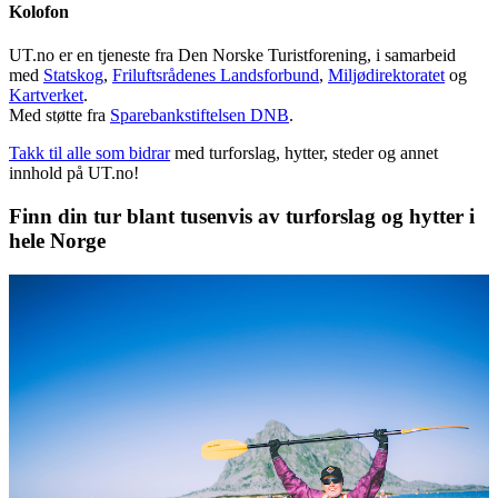
Kolofon
UT.no er en tjeneste fra Den Norske Turistforening, i samarbeid
med
Statskog
,
Friluftsrådenes Landsforbund
,
Miljødirektoratet
og
Kartverket
.
Med støtte fra
Sparebankstiftelsen DNB
.
Takk til alle som bidrar
med turforslag, hytter, steder og annet
innhold på UT.no!
Finn din tur blant tusenvis av turforslag og hytter i
hele Norge