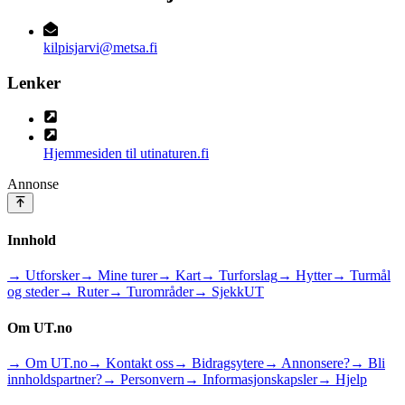
kilpisjarvi@metsa.fi
Lenker
Hjemmesiden til utinaturen.fi
Annonse
Innhold
→ Utforsker
→ Mine turer
→ Kart
→ Turforslag
→ Hytter
→ Turmål
og steder
→ Ruter
→ Turområder
→ SjekkUT
Om UT.no
→ Om UT.no
→ Kontakt oss
→ Bidragsytere
→ Annonsere?
→ Bli
innholdspartner?
→ Personvern
→ Informasjonskapsler
→ Hjelp